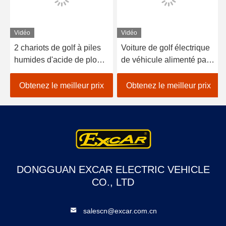
Vidéo
Vidéo
2 chariots de golf à piles
Voiture de golf électrique
humides d'acide de plomb
de véhicule alimenté par
de sièges/golf avec des
batterie au lithium 48V
erreurs électrique de
EXCAR A1S6 + 2 blanc
Obtenez le meilleur prix
Obtenez le meilleur prix
voiture
DONGGUAN EXCAR ELECTRIC VEHICLE
CO., LTD
salescn@excar.com.cn