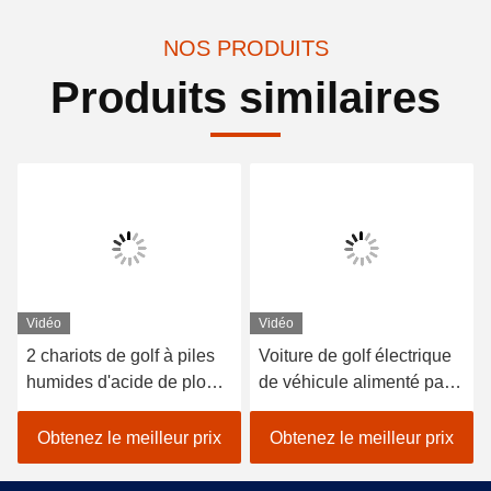
NOS PRODUITS
Produits similaires
Vidéo
Vidéo
2 chariots de golf à piles
Voiture de golf électrique
humides d'acide de plomb
de véhicule alimenté par
de sièges/golf avec des
batterie au lithium 48V
erreurs électrique de
EXCAR A1S6 + 2 blanc
Obtenez le meilleur prix
Obtenez le meilleur prix
voiture