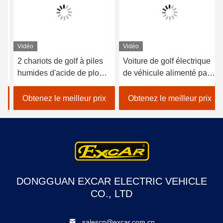
Vidéo
Vidéo
2 chariots de golf à piles
Voiture de golf électrique
humides d'acide de plomb
de véhicule alimenté par
de sièges/golf avec des
batterie au lithium 48V
erreurs électrique de
EXCAR A1S6 + 2 blanc
Obtenez le meilleur prix
Obtenez le meilleur prix
voiture
DONGGUAN EXCAR ELECTRIC VEHICLE
CO., LTD
salescn@excar.com.cn