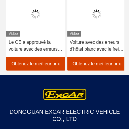
Vidéo
Vidéo
Le CE a approuvé la
Voiture avec des erreurs
voiture avec des erreurs
d'hôtel blanc avec le frein
de l'hôtel 48V Trojan vert,
électromagnétique de
2 chariots de golf de
moteur de marque de
Obtenez le meilleur prix
Obtenez le meilleur prix
compagnie d'électricité de
CDA
sièges
DONGGUAN EXCAR ELECTRIC VEHICLE
CO., LTD