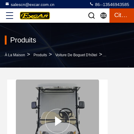
salescn@excar.com.cn
86--13546943585
Citation
Produits
>
>
>
À La Maison
Produits
Voiture De Boguet D'hôtel
Vente Chaude Gol