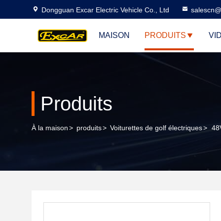
Dongguan Excar Electric Vehicle Co., Ltd
salescn@
MAISON
PRODUITS
VI
Produits
À la maison
>
produits
>
Voiturettes de golf électriques
>
48