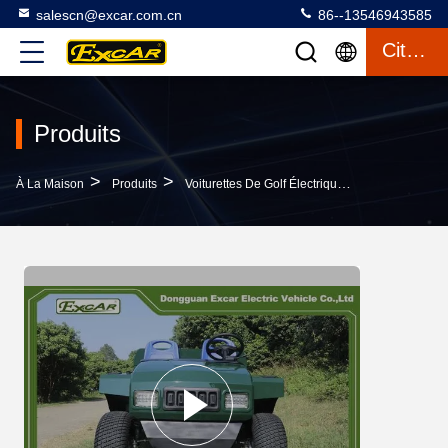
salescn@excar.com.cn
86--13546943585
Citation
Produits
>
>
>
À La Maison
Produits
Voiturettes De Golf Électriques
Qui Vend Ex