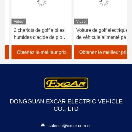
Vidéo
Vidéo
2 chariots de golf à piles
Voiture de golf électrique
humides d'acide de plomb
de véhicule alimenté par
de sièges/golf avec des
batterie au lithium 48V
erreurs électrique de
EXCAR A1S6 + 2 blanc
Obtenez le meilleur prix
Obtenez le meilleur prix
voiture
DONGGUAN EXCAR ELECTRIC VEHICLE
CO., LTD
salescn@excar.com.cn