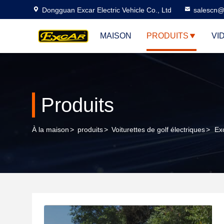
Dongguan Excar Electric Vehicle Co., Ltd
salescn@
MAISON
PRODUITS
VI
Produits
À la maison
>
produits
>
Voiturettes de golf électriques
>
Ex