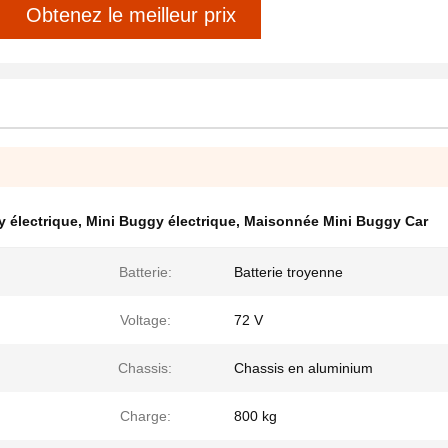
Obtenez le meilleur prix
y électrique
,
Mini Buggy électrique
,
Maisonnée Mini Buggy Car
Batterie:
Batterie troyenne
Voltage:
72 V
Chassis:
Chassis en aluminium
Charge:
800 kg