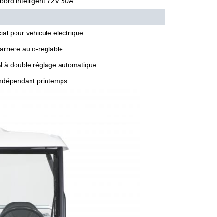
bord intelligent 72V 30A
ial pour véhicule électrique
arrière auto-réglable
 à double réglage automatique
épendant printemps