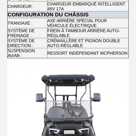
CHARGEUR EMBARQUÉ INTELLIGENT
CHARGEUR :
48V 17A
CONFIGURATION DU CHÂSSIS
AXE ARRIÈRE SPÉCIAL POUR
TRANSAXE :
VÉHICULE ÉLECTRIQUE
SYSTÈME DE
FREIN À TAMBOUR ARRIÈRE AUTO-
FREINAGE :
RÉGLABLE
SYSTÈME DE
CRÉMAILLÈRE ET PIGNON DOUBLE
DIRECTION :
AUTO-RÉGLABLE
SUSPENSION
RESSORT INDÉPENDANT MCPHERSON
AV/AR :