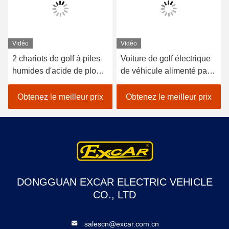
Vidéo
Vidéo
2 chariots de golf à piles
Voiture de golf électrique
humides d'acide de plomb
de véhicule alimenté par
de sièges/golf avec des
batterie au lithium 48V
erreurs électrique de
EXCAR A1S6 + 2 blanc
Obtenez le meilleur prix
Obtenez le meilleur prix
voiture
DONGGUAN EXCAR ELECTRIC VEHICLE
CO., LTD
salescn@excar.com.cn