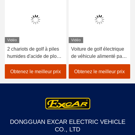
Vidéo
Vidéo
2 chariots de golf à piles
Voiture de golf électrique
humides d'acide de plomb
de véhicule alimenté par
de sièges/golf avec des
batterie au lithium 48V
erreurs électrique de
EXCAR A1S6 + 2 blanc
Obtenez le meilleur prix
Obtenez le meilleur prix
voiture
DONGGUAN EXCAR ELECTRIC VEHICLE
CO., LTD