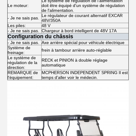
Le système de régulation de l'alimentation
Le moteur:
doit être équipé d'un système de régulation
de l'alimentation.
Le régulateur de courant alternatif EXCAR
- Je ne sais pas.
48V/350A
Les piles:
48 V
- Je ne sais pas.
Chargeur à bord intelligent de 48V 17A
Configuration du châssis
- Je ne sais pas.
Axe arrière spécial pour véhicule électrique
Système de
frein à tambour arrière auto-réglable
freinage:
Le système de
RECK et PINION à double réglage
régulation de la
automatique
direction:
REMARQUE de
MCPHERSON INDEPENDENT SPRING Il est
l'équipement:
temps d'aller voir le médecin.