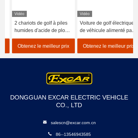
Vidéo
Vidéo
2 chariots de golf à piles
Voiture de golf électrique
humides d'acide de plomb
de véhicule alimenté par
de sièges/golf avec des
batterie au lithium 48V
erreurs électrique de
EXCAR A1S6 + 2 blanc
Obtenez le meilleur prix
Obtenez le meilleur prix
voiture
DONGGUAN EXCAR ELECTRIC VEHICLE
CO., LTD
salescn@excar.com.cn
86--13546943585