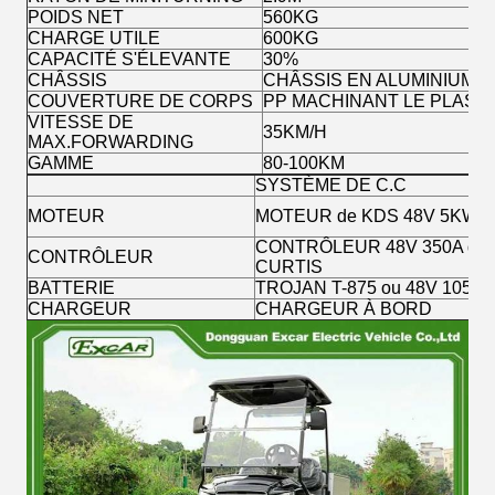
POIDS NET
560KG
CHARGE UTILE
600KG
CAPACITÉ S'ÉLEVANTE
30%
CHÂSSIS
CHÂSSIS EN ALUMINIUM
COUVERTURE DE CORPS
PP MACHINANT LE PLAST
VITESSE DE
35KM/H
MAX.FORWARDING
GAMME
80-100KM
SYSTÈME DE C.C
MOTEUR
MOTEUR de KDS 48V 5KW A
CONTRÔLEUR 48V 350A de
CONTRÔLEUR
CURTIS
BATTERIE
TROJAN T-875 ou 48V 105Ah
CHARGEUR
CHARGEUR À BORD