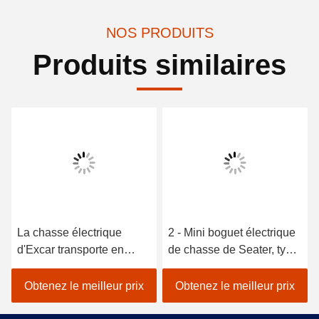
NOS PRODUITS
Produits similaires
La chasse électrique
2 - Mini boguet électrique
d'Excar transporte en
de chasse de Seater, type
charrette le chariot de golf
ce de chariot de golf de
électrique pour chasser
véhicules approuvé
Obtenez le meilleur prix
Obtenez le meilleur prix
des chariots de golf de
chasse