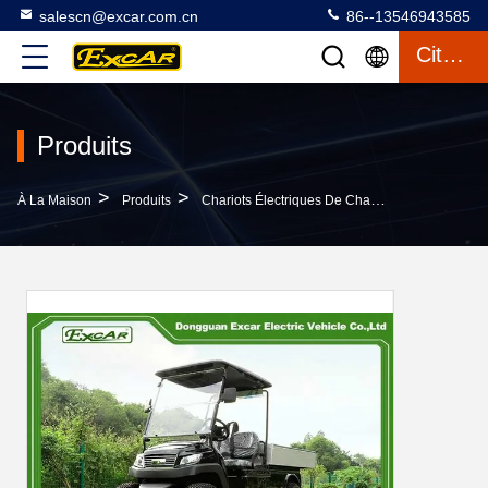
salescn@excar.com.cn
86--13546943585
Citation
Produits
>
>
>
À La Maison
Produits
Chariots Électriques De Chasse
Pneus De 1