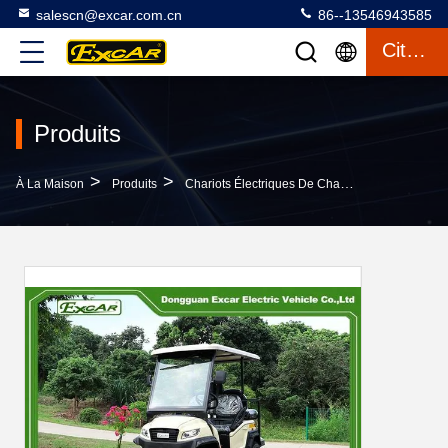
salescn@excar.com.cn
86--13546943585
Citation
Produits
>
>
>
À La Maison
Produits
Chariots Électriques De Chasse
Chariot De