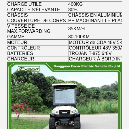
CHARGE UTILE
400KG
CAPACITÉ S'ÉLEVANTE
30%
CHÂSSIS
CHÂSSIS EN ALUMINIUM
COUVERTURE DE CORPS
PP MACHINANT LE PLAST
VITESSE DE
35KM/H
MAX.FORWARDING
GAMME
80-100KM
MOTEUR
MOTEUR de CDA 48V 5KW 
CONTRÔLEUR
CONTRÔLEUR 48V 350A de
BATTERIES
TROJAN T-875 6*8V
CHARGEUR
CHARGEUR À BORD INTELL