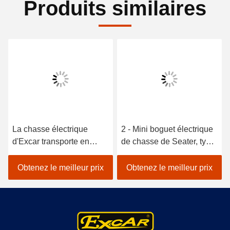
Produits similaires
La chasse électrique
2 - Mini boguet électrique
d'Excar transporte en
de chasse de Seater, type
charrette le chariot de golf
ce de chariot de golf de
électrique pour chasser
véhicules approuvé
Obtenez le meilleur prix
Obtenez le meilleur prix
des chariots de golf de
chasse