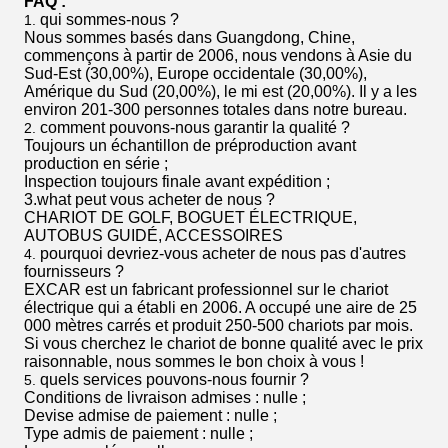
FAQ :
qui sommes-nous ?
1.
Nous sommes basés dans Guangdong, Chine,
commençons à partir de 2006, nous vendons à Asie du
Sud-Est (30,00%), Europe occidentale (30,00%),
Amérique du Sud (20,00%), le mi est (20,00%). Il y a les
environ 201-300 personnes totales dans notre bureau.
comment pouvons-nous garantir la qualité ?
2.
Toujours un échantillon de préproduction avant
production en série ;
Inspection toujours finale avant expédition ;
3.what peut vous acheter de nous ?
CHARIOT DE GOLF, BOGUET ÉLECTRIQUE,
AUTOBUS GUIDÉ, ACCESSOIRES
pourquoi devriez-vous acheter de nous pas d'autres
4.
fournisseurs ?
EXCAR est un fabricant professionnel sur le chariot
électrique qui a établi en 2006. A occupé une aire de 25
000 mètres carrés et produit 250-500 chariots par mois.
Si vous cherchez le chariot de bonne qualité avec le prix
raisonnable, nous sommes le bon choix à vous !
quels services pouvons-nous fournir ?
5.
Conditions de livraison admises : nulle ;
Devise admise de paiement : nulle ;
Type admis de paiement : nulle ;