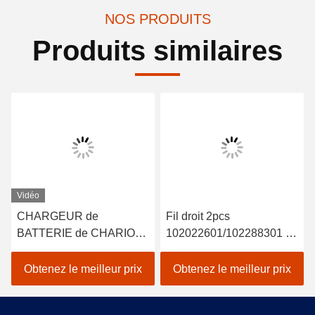
NOS PRODUITS
Produits similaires
Vidéo
CHARGEUR de
Fil droit 2pcs
BATTERIE de CHARIOT
102022601/102288301 de
de GOLF de 48V 15A
Rod End 2004-UP de lien
POUR la COURONNE
de DS de voiture de club
Obtenez le meilleur prix
Obtenez le meilleur prix
AVEC DES ERREURS
de TROJAN de