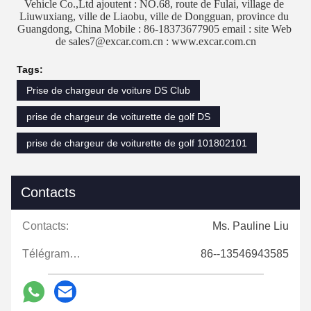
Vehicle Co.,Ltd ajoutent : NO.68, route de Fulai, village de 
Liuwuxiang, ville de Liaobu, ville de Dongguan, province du 
Guangdong, China Mobile : 86-18373677905 email : site Web 
de sales7@excar.com.cn : www.excar.com.cn
Tags:
Prise de chargeur de voiture DS Club
prise de chargeur de voiturette de golf DS
prise de chargeur de voiturette de golf 101802101
Contacts
Contacts:
Ms. Pauline Liu
Télégramme:
86--13546943585