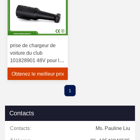
prise de chargeur de
voiture du club
101828901 48V pour les
chariots de golf
Obtenez le meilleur prix
précédents de DS
1
Contacts
Contacts:
Ms. Pauline Liu