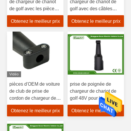
de chargeur de chariot
chargeur de chariot de
de golf avec les pièces
golf avec des câbles
DS de voiture de club de
pour les parties
Obtenez le meilleur prix
Obtenez le meilleur prix
câbles 101802101
101802101 de chargeur
de DS de voiture de club
Vidéo
pièces d'OEM de voiture
prise de poignée de
de club de prise de
chargeur de chariot de
cordon de chargeur de
golf 48V pour le
chariot de golf 48V pour
précédent 101828901
Obtenez le meilleur prix
Obtenez le meilleur prix
le précédent 101828901
de DS de voiture de club
de DS