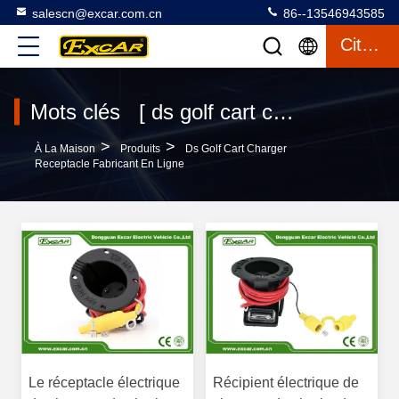
salescn@excar.com.cn
86--13546943585
Citation
Mots clés [ ds golf cart charger receptacle ] Le match 5 produits
>
>
À La Maison
Produits
Ds Golf Cart Charger
Receptacle Fabricant En Ligne
Le réceptacle électrique
Récipient électrique de