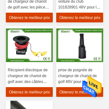
de chargeur de chariot
voiture du club
de golf avec les pièces
101828901 48V pour les
DS de voiture de club de
chariots de golf
Obtenez le meilleur prix
Obtenez le meilleur prix
câbles 101802101
précédents de DS
Récipient électrique de
prise de poignée de
chargeur de chariot de
chargeur de chariot de
golf avec des câbles
golf 48V pour le
pour les parties
précédent 101828901
Obtenez le meilleur prix
Obtenez le meilleur prix
101802101 de chargeur
de DS de voiture de club
de DS de voiture de club