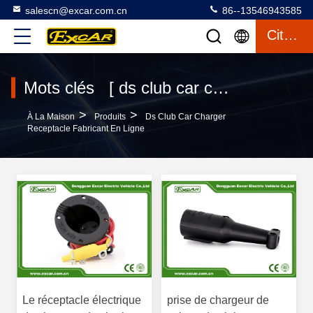
salescn@excar.com.cn
86--13546943585
Citation
Mots clés [ ds club car charger receptacle ] Le match 5 produits
>
>
À La Maison
Produits
Ds Club Car Charger
Receptacle Fabricant En Ligne
Le réceptacle électrique
prise de chargeur de