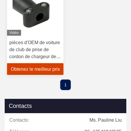
Vidéo
pièces d'OEM de voiture
de club de prise de
cordon de chargeur de
chariot de golf 48V pour
Obtenez le meilleur prix
le précédent 101828901
de DS
1
Contacts
Contacts:
Ms. Pauline Liu