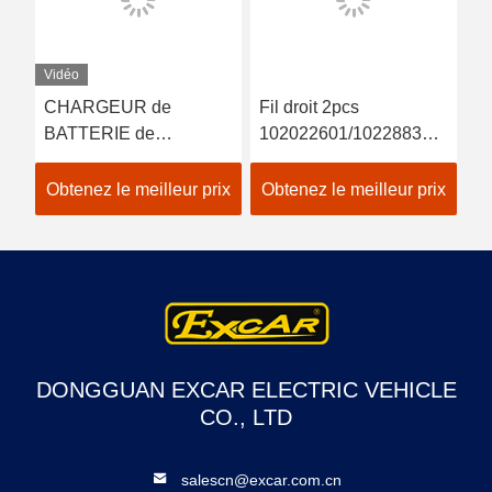
Vidéo
CHARGEUR de
Fil droit 2pcs
O
de
BATTERIE de
102022601/102288301
En
CHARIOT de GOLF de
de Rod End 2004-UP
Fo
e
48V 15A POUR la
de lien de DS de voiture
Up
ix
Obtenez le meilleur prix
Obtenez le meilleur prix
Ob
COURONNE AVEC
de club
DES ERREURS de
TROJAN de
BATTERIES de la
VOITURE EZGO
YAMAHA USA de
CLUB CHARGEUR de
DONGGUAN EXCAR ELECTRIC VEHICLE
BATTERIE de 48
CO., LTD
VOLTS
salescn@excar.com.cn