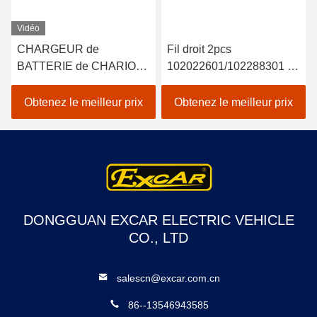
Vidéo
CHARGEUR de
Fil droit 2pcs
BATTERIE de CHARIOT
102022601/102288301 de
de GOLF de 48V 15A
Rod End 2004-UP de lien
POUR la COURONNE
de DS de voiture de club
Obtenez le meilleur prix
Obtenez le meilleur prix
AVEC DES ERREURS
de TROJAN de
BATTERIES de la
VOITURE EZGO
YAMAHA USA de CLUB
CHARGEUR de
DONGGUAN EXCAR ELECTRIC VEHICLE
BATTERIE de 48 VOLTS
CO., LTD
salescn@excar.com.cn
86--13546943585