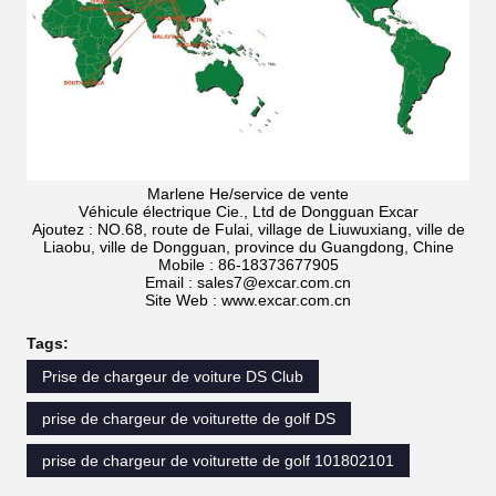
Marlene He/service de vente
Véhicule électrique Cie., Ltd de Dongguan Excar
Ajoutez : NO.68, route de Fulai, village de Liuwuxiang, ville de
Liaobu, ville de Dongguan, province du Guangdong, Chine
Mobile : 86-18373677905
Email : sales7@excar.com.cn
Site Web : www.excar.com.cn
Tags:
Prise de chargeur de voiture DS Club
prise de chargeur de voiturette de golf DS
prise de chargeur de voiturette de golf 101802101