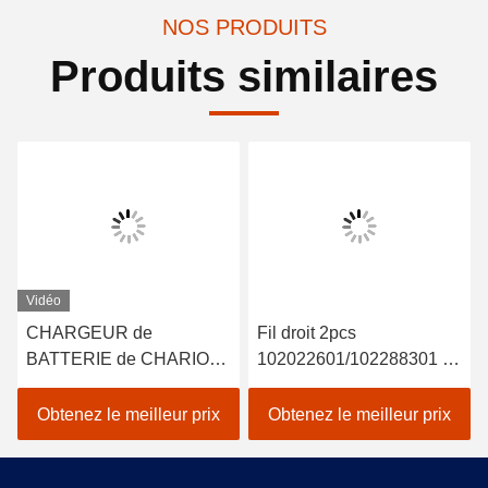
NOS PRODUITS
Produits similaires
Vidéo
CHARGEUR de
Fil droit 2pcs
BATTERIE de CHARIOT
102022601/102288301 de
de GOLF de 48V 15A
Rod End 2004-UP de lien
POUR la COURONNE
de DS de voiture de club
Obtenez le meilleur prix
Obtenez le meilleur prix
AVEC DES ERREURS
de TROJAN de