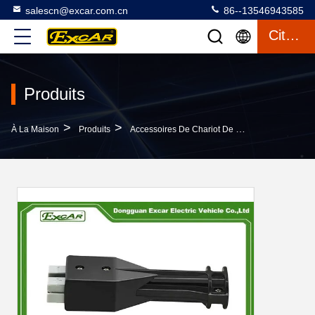
salescn@excar.com.cn
86--13546943585
Citation
Produits
>
>
>
À La Maison
Produits
Accessoires De Chariot De Golf
Prise Élec