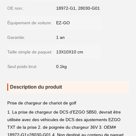
OE non.:
18972-G1, 28030-G01
Équipement de voiture:
EZ-GO
Garantie:
1 an
Taille simple de paquet:
13X10X10 cm
Seul poids brut:
0.1kg
Description du produit
Prise de chargeur de chariot de golf
1.
La prise
de chargeur de DCS d'EZGO SB50, devrait être
utilisée avec des véhicules de DCS
des
ajustements EZGO
TXT de
la
prise
2. de
poignée
du chargeur 36V 3. OEM#
18972-G1+28030-G01
4.
Non destiné au
contenu
de
paquet