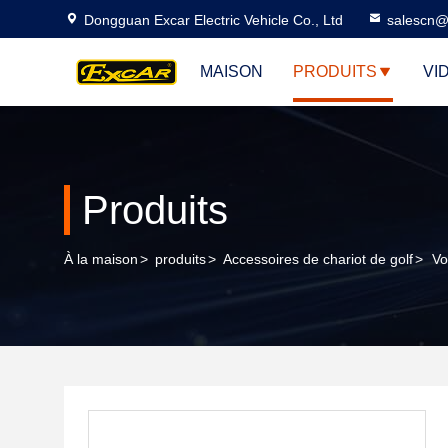
Dongguan Excar Electric Vehicle Co., Ltd
salescn@
MAISON
PRODUITS
VI
Produits
À la maison
>
produits
>
Accessoires de chariot de golf
>
Vo