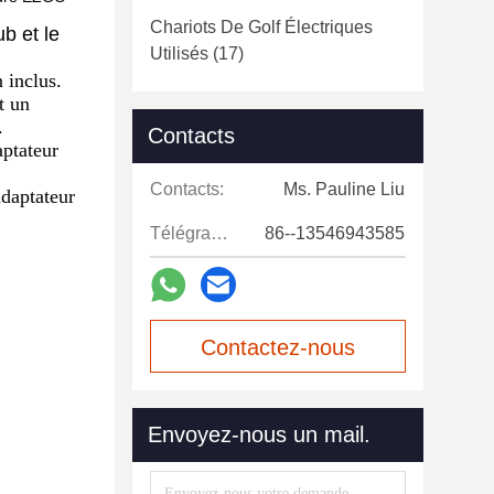
Chariots De Golf Électriques
ub et le
Utilisés
(17)
 inclus.
t un
.
Contacts
aptateur
Contacts:
Ms. Pauline Liu
adaptateur
Télégramme:
86--13546943585
Contactez-nous
maintenant
Envoyez-nous un mail.