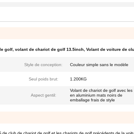
e golf
,
volant de chariot de golf 13.5inch
,
Volant de voiture de c
Style de conception:
Couleur simple sans le modèle
Seul poids brut:
1.200KG
Volant de chariot de golf avec les 
Aspect gentil:
en aluminium mats noirs de
emballage frais de style
S de club de chariot de golf et les chariots de golf précédents de la vo