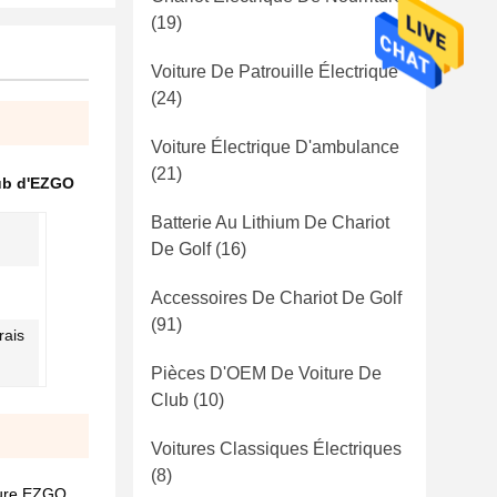
(19)
Voiture De Patrouille Électrique
(24)
Voiture Électrique D'ambulance
(21)
lub d'EZGO
Batterie Au Lithium De Chariot
De Golf
(16)
Accessoires De Chariot De Golf
(91)
rais
Pièces D'OEM De Voiture De
Club
(10)
Voitures Classiques Électriques
(8)
iture EZGO