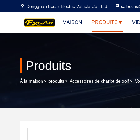
Dongguan Excar Electric Vehicle Co., Ltd
salescn@
MAISON
PRODUITS
VI
Produits
À la maison
>
produits
>
Accessoires de chariot de golf
>
Vo