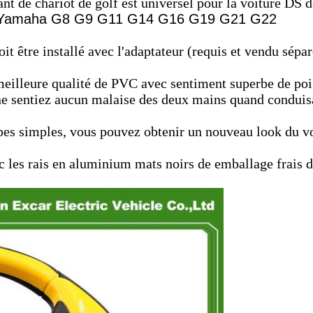
ant de chariot de golf est universel pour la voiture DS d
le Yamaha G8 G9 G11 G14 G16 G19 G21 G22
oit être installé avec l'adaptateur (requis et vendu sépa
meilleure qualité de PVC avec sentiment superbe de poi
 ne sentiez aucun malaise des deux mains quand conduis
apes simples, vous pouvez obtenir un nouveau look du v
ec les rais en aluminium mats noirs de emballage frais d