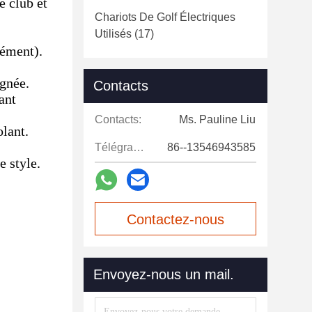
e club et
Chariots De Golf Électriques
Utilisés
(17)
rément).
gnée.
Contacts
ant
Contacts:
Ms. Pauline Liu
olant.
Télégramme:
86--13546943585
e style.
Contactez-nous
maintenant
Envoyez-nous un mail.