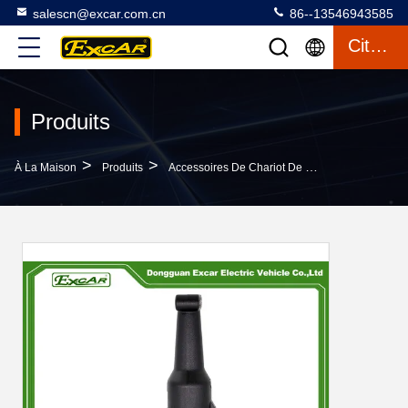
salescn@excar.com.cn
86--13546943585
Citation
Produits
>
>
>
À La Maison
Produits
Accessoires De Chariot De Golf
Prise De P