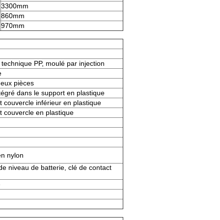
3300mm
860mm
970mm
 technique PP, moulé par injection
e
eux pièces
tégré dans le support en plastique
t couvercle inférieur en plastique
et couvercle en plastique
en nylon
de niveau de batterie, clé de contact
é