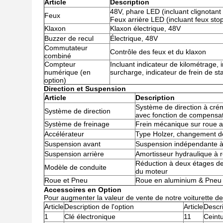
Article
Description
48V, phare LED (incluant clignotant 
Feux
Feux arrière LED (incluant feux stop 
Klaxon
Klaxon électrique, 48V
Buzzer de recul
Électrique, 48V
Commutateur
Contrôle des feux et du klaxon
combiné
Compteur
Incluant indicateur de kilométrage, 
numérique (en
surcharge, indicateur de frein de s
option)
Direction et Suspension
Article
Description
Système de direction à crém
Système de direction
avec fonction de compensa
Système de freinage
Frein mécanique sur roue a
Accélérateur
Type Holzer, changement de
Suspension avant
Suspension indépendante à
Suspension arrière
Amortisseur hydraulique à r
Réduction à deux étages de 
Modèle de conduite
du moteur
Roue et Pneu
Roue en aluminium & Pneu 
Accessoires en Option
Pour augmenter la valeur de vente de notre voiturette 
Article
Description de l'option
Article
Descri
1
Clé électronique
11
Ceintu