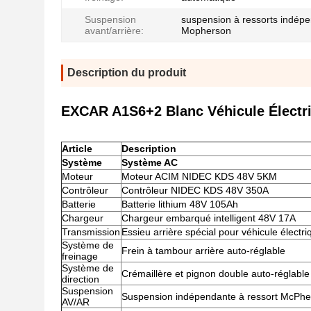
Suspension
suspension à ressorts indép
avant/arrière:
Mopherson
Description du produit
EXCAR A1S6+2 Blanc Véhicule Électriq
Article
Description
Système
Système AC
Moteur
Moteur ACIM NIDEC KDS 48V 5KM
Contrôleur
Contrôleur NIDEC KDS 48V 350A
Batterie
Batterie lithium 48V 105Ah
Chargeur
Chargeur embarqué intelligent 48V 17A
Transmission
Essieu arrière spécial pour véhicule électri
Système de
Frein à tambour arrière auto-réglable
freinage
Système de
Crémaillère et pignon double auto-réglable
direction
Suspension
Suspension indépendante à ressort McPhe
AV/AR