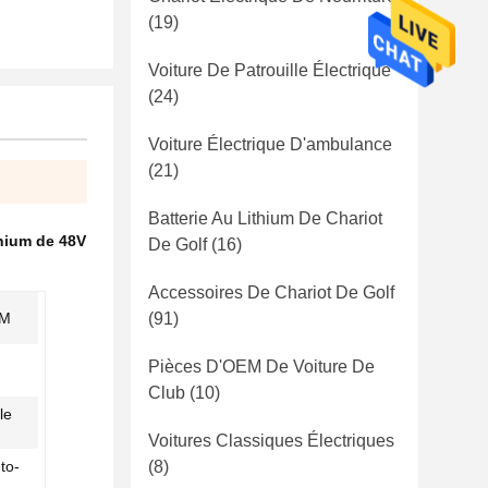
(19)
Voiture De Patrouille Électrique
(24)
Voiture Électrique D'ambulance
(21)
Batterie Au Lithium De Chariot
thium de 48V
De Golf
(16)
Accessoires De Chariot De Golf
KM
(91)
Pièces D'OEM De Voiture De
Club
(10)
le
Voitures Classiques Électriques
to-
(8)