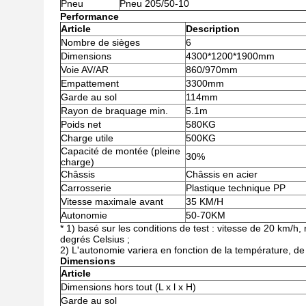
Pneu
Pneu 205/50-10
Performance
Article
Description
Nombre de sièges
6
Dimensions
4300*1200*1900mm
Voie AV/AR
860/970mm
Empattement
3300mm
Garde au sol
114mm
Rayon de braquage min.
5.1m
Poids net
580KG
Charge utile
500KG
Capacité de montée (pleine
30%
charge)
Châssis
Châssis en acier
Carrosserie
Plastique technique PP
Vitesse maximale avant
35 KM/H
Autonomie
50-70KM
* 1) basé sur les conditions de test : vitesse de 20 km/h,
degrés Celsius ;
2) L'autonomie variera en fonction de la température, de l
Dimensions
Article
Dimensions hors tout (L x l x H)
Garde au sol