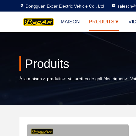
Dongguan Excar Electric Vehicle Co., Ltd
salescn@
MAISON
PRODUITS
VI
Produits
À la maison
>
produits
>
Voiturettes de golf électriques
>
Vo