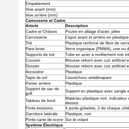
Empattement
Voie avant (mm)
Voie arrière (mm)
Carrosserie et Cadre
Article
Description
Cadre et Châssis
Poutre en alliage d'acier, pliée
Carrosserie
Capot avant et arrière en plastique
Toit
Plastique renforcé de fibre de verr
Pare-brise
Verre organique (PMMA), une ou d
Supports de toit
Tube en acier à revêtement noir in
Coussin
Mousse reborn avec cuir artificiel e
Dossier
Mousse reborn avec cuir artificiel 
Accoudoir
Plastique
Tapis de sol
Caoutchouc antidérapant
Panier arrière
Plastique
Support de sac de
Support en plastique avec sangle 
golf
Matériau plastique noir, indicateur 
Tableau de bord
dessus
Porte-boissons
4 porte-gobelets, 2 de chaque côt
Garniture latérale
Plastique, noir
Porte-carte de score
Sur le volant
Système Électrique