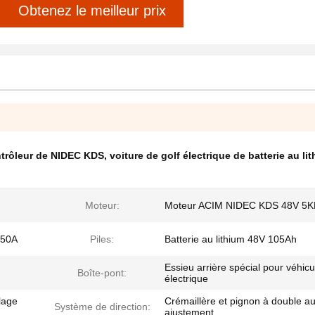
Obtenez le meilleur prix
ontrôleur de NIDEC KDS
,
voiture de golf électrique de batterie au li
Moteur:
Moteur ACIM NIDEC KDS 48V 5
350A
Piles:
Batterie au lithium 48V 105Ah
Essieu arrière spécial pour véhicu
Boîte-pont:
électrique
lage
Crémaillère et pignon à double au
Système de direction:
ajustement