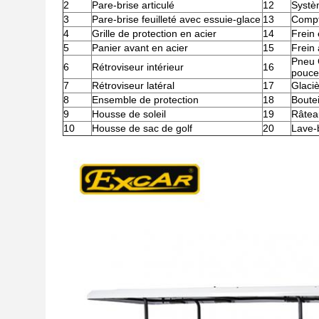
2
Pare-brise articulé
12
Systè
3
Pare-brise feuilleté avec essuie-glace
13
Compt
4
Grille de protection en acier
14
Frein
5
Panier avant en acier
15
Frein 
Pneu 
6
Rétroviseur intérieur
16
pouce
7
Rétroviseur latéral
17
Glaci
8
Ensemble de protection
18
Boutei
9
Housse de soleil
19
Râtea
10
Housse de sac de golf
20
Lave-