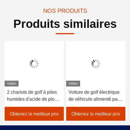
NOS PRODUITS
Produits similaires
Vidéo
Vidéo
2 chariots de golf à piles
Voiture de golf électrique
humides d'acide de plomb
de véhicule alimenté par
de sièges/golf avec des
batterie au lithium 48V
erreurs électrique de
EXCAR A1S6 + 2 blanc
Obtenez le meilleur prix
Obtenez le meilleur prix
voiture