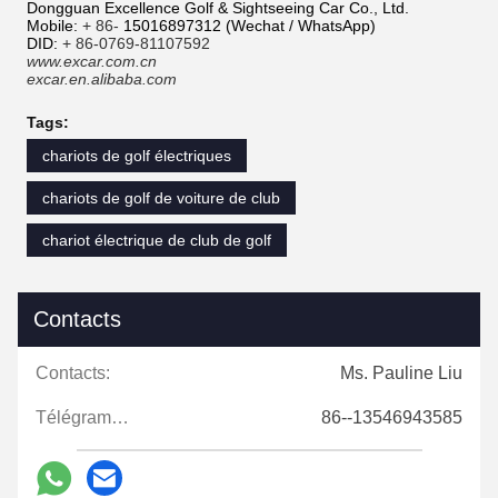
Dongguan Excellence Golf & Sightseeing Car Co., Ltd.
Mobile:
+ 86-
15016897312 (Wechat / WhatsApp)
DID:
+ 86-0769-81107592
www.excar.com.cn
excar.en.alibaba.com
Tags:
chariots de golf électriques
chariots de golf de voiture de club
chariot électrique de club de golf
Contacts
Contacts:
Ms. Pauline Liu
Télégramme:
86--13546943585