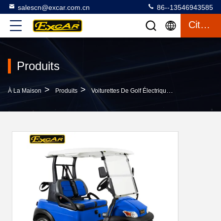
salescn@excar.com.cn
86--13546943585
Citation
Produits
>
>
>
À La Maison
Produits
Voiturettes De Golf Électriques
Le C.A. OU L