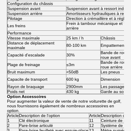
Configuration du châssis
Suspension avant
Suspension avant à ressort indép
Suspension arrière
Amortisseurs hydrauliques à resso
Pilotage
Direction à crémaillère et à régla
Frein à tambour mécanique et frei
Les freins
arrière
Performance
Vitesse maximale
25 km / h
Châssis
Distance de déplacement
80-100 km
Empattement
maximale
Bande de roule
Capacité d'escalade
30%
roue avant
Bande de roule
Plage de freinage
≤3m
roue arrière
Bruit maximum
<50dB
Les pneus
Capacite de transport
600 kg
Dimension
Rayon de braquage
2900mm
Les passagers
Poids net
430 kg
Garde au sol
Option Accessoires
Pour augmenter la valeur de vente de notre voiturette de golf,
nous fournissons également de nombreux accessoires en
option.
Article
Description de l'option
Article
Description de l
1
Clé électronique
11
Ceinture de sécu
2
Pare-brise articulé
12
Système de rech
3
Pare-brise feuilleté avec essuie-glace
13
Mètre numériqu