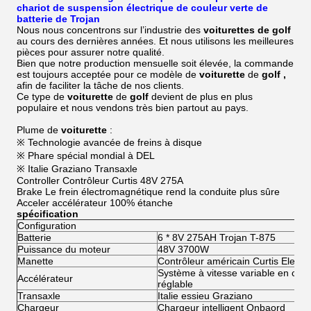
chariot de suspension électrique de couleur verte de
batterie de Trojan
Nous nous concentrons sur l’industrie des
voiturettes de golf
au cours des dernières années. Et nous utilisons les meilleures
pièces pour assurer notre qualité.
Bien que notre production mensuelle soit élevée, la commande
est toujours acceptée pour ce modèle de
voiturette
de
golf
,
afin de faciliter la tâche de nos clients.
Ce type de
voiturette
de
golf
devient de plus en plus
populaire et nous vendons très bien partout au pays.
Plume de
voiturette
:
※ Technologie avancée de freins à disque
※ Phare spécial mondial à DEL
※ Italie Graziano Transaxle
Controller Contrôleur Curtis 48V 275A
Brake Le frein électromagnétique rend la conduite plus sûre
Acceler accélérateur 100% étanche
spécification
Configuration
Batterie
6 * 8V 275AH Trojan T-875
Puissance du moteur
48V 3700W
Manette
Contrôleur américain Curtis Electr
Système à vitesse variable en conti
Accélérateur
réglable
Transaxle
Italie essieu Graziano
Chargeur
Chargeur intelligent Onbaord