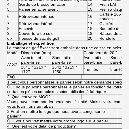
4
Garde de brosse en acier
14
Frein EM
5
Panier en acier avant
15
Frein à disque 
Carlisle 205 / 
6
Rétroviseur intérieur
16
pouces
7
Rétroviseur latéral
17
Glacière
8
Enceinte
18
Bouteille de sab
9
Couverture de soleil
19
Râteau de sabl
dix
Housse de sac de golf
20
Rondelle
Emballage et expédition
Le chariot de golf Excar sera emballé dans une caisse en acier
Modèle
Dimension (mm)
Conteneur de 20 ”
Avec toit et
Sans toit et
Avec toit et
Sans toit 
pare-brise
pare-brise
pare-brise
pare-brise
A1S2
2641 * 1219 *
2641 * 1219 *
4 unités
8 unités
1727
1250
FAQ
1.peut vous personnaliser le panier selon notre demande spéciale
Oui, nous pouvons personnaliser le panier en fonction de votre d
certaines pièces complexes soient difficiles à fabriquer.
2. Quel est votre MOQ?
Vous pouvez commander seulement 1 unité .Mais si votre comman
vous fournirons un rabais.
3.Peut-on mettre le logo que nous avons conçu sur le
panier?
Oui, vous pouvez mettre votre propre logo sur le panier.
4. Quel est votre délai de production?