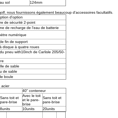
au sol
124mm
olf, nous fournissons également beaucoup d'accessoires facultatifs.
ption d'option
re de sécurité 2-point
me de recharge de l'eau de batterie
mètre numérique
de fin de support
à disque à quatre roues
du pneu with10inch de Carlisle 205/50-
ère
lle de sable
u de sable
de boule
 acier
40" conteneur
Avec le toit
Sans toit et
Sans toit et
et le pare-
pare-brise
pare-brise
brise
8units
10units
20units