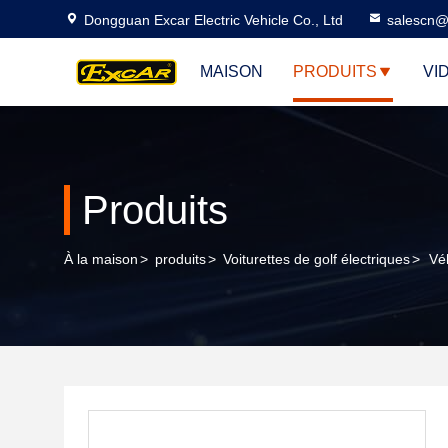
Dongguan Excar Electric Vehicle Co., Ltd
salescn@
MAISON
PRODUITS
VI
Produits
À la maison
>
produits
>
Voiturettes de golf électriques
>
Vé