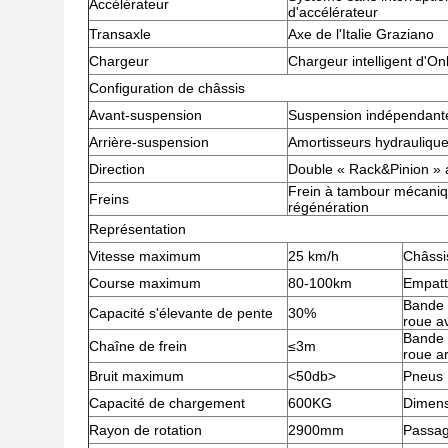
Accélérateur
d'accélérateur
Transaxle
Axe de l'Italie Graziano
Chargeur
Chargeur intelligent d'O
Configuration de châssis
Avant-suspension
Suspension indépendante
Arrière-suspension
Amortisseurs hydraulique
Direction
Double « Rack&Pinion » a
Frein à tambour mécaniqu
Freins
régénération
Représentation
Vitesse maximum
25 km/h
Châssi
Course maximum
80-100km
Empat
Bande 
Capacité s'élevante de pente
30%
roue a
Bande 
Chaîne de frein
≤3m
roue ar
Bruit maximum
<50db>
Pneus
Capacité de chargement
600KG
Dimens
Rayon de rotation
2900mm
Passag