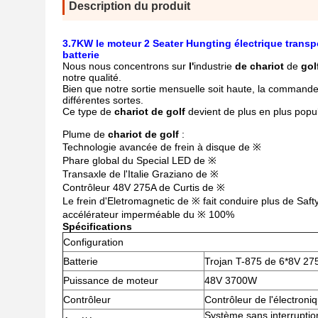
Description du produit
3.7KW le moteur 2 Seater Hungting électrique transpo
batterie
Nous nous concentrons sur
l'
industrie
de chariot
de
gol
notre qualité.
Bien que notre sortie mensuelle soit haute, la command
différentes sortes.
Ce type de
chariot de golf
devient de plus en plus popu
Plume de
chariot de golf
:
Technologie avancée de frein à disque de ※
Phare global du Special LED de ※
Transaxle de l'Italie Graziano de ※
Contrôleur 48V 275A de Curtis de ※
Le frein d'Eletromagnetic de ※ fait conduire plus de Saft
accélérateur imperméable du ※ 100%
Spécifications
Configuration
Batterie
Trojan T-875 de 6*8V 2
Puissance de moteur
48V 3700W
Contrôleur
Contrôleur de l'électroni
Système sans interruption