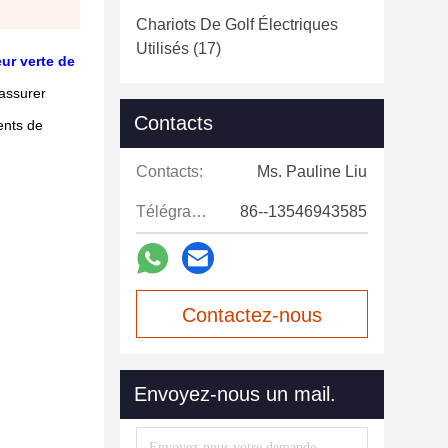
Chariots De Golf Électriques
Utilisés
(17)
ur verte de
assurer
Contacts
ients de
Contacts:
Ms. Pauline Liu
Télégramme:
86--13546943585
Contactez-nous
maintenant
Envoyez-nous un mail.