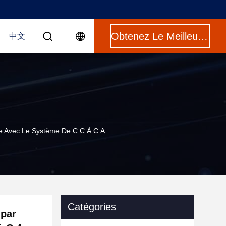
Obtenez Le Meilleur Prix
中文
ère Avec Le Système De C.C À C.A.
Catégories
 par