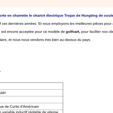
rte en charrette le chariot électrique Trojan de Hungting de coule
f
ces dernières années. Et nous employons les meilleures pièces pour 
e est encore acceptée pour ce modèle de
golfcart,
pour faciliter nos cl
laire, et nous nous vendons très bien au-dessus du pays.
y
75AH
que de Curtis d'Américain
 variable inductif réglable de vitesse