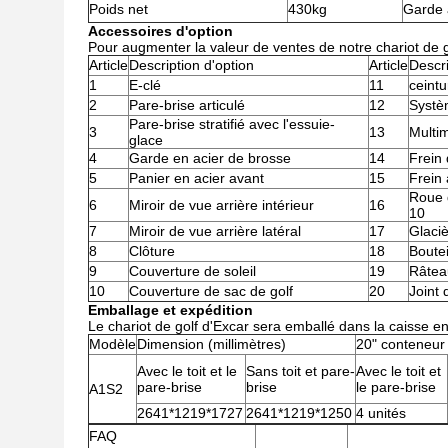
Poids net
430kg
Garde 
Accessoires d'option
Pour augmenter la valeur de ventes de notre chariot de g
Article
Description d'option
Article
Descri
1
E-clé
11
ceintu
2
Pare-brise articulé
12
Systè
Pare-brise stratifié avec l'essuie-
3
13
Multi
glace
4
Garde en acier de brosse
14
Frein 
5
Panier en acier avant
15
Frein 
Roue 
6
Miroir de vue arrière intérieur
16
10
7
Miroir de vue arrière latéral
17
Glaci
8
Clôture
18
Boutei
9
Couverture de soleil
19
Râtea
10
Couverture de sac de golf
20
Joint 
Emballage et expédition
Le chariot de golf d'Excar sera emballé dans la caisse en
Modèle
Dimension (millimètres)
20" conteneur
Avec le toit et le
Sans toit et pare-
Avec le toit et
pare-brise
brise
le pare-brise
A1S2
2641*1219*1727
2641*1219*1250
4 unités
FAQ