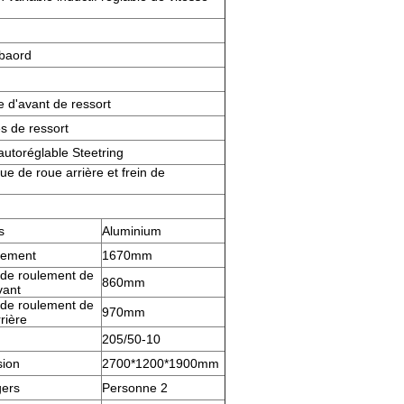
nbaord
 d'avant de ressort
s de ressort
utoréglable Steetring
e de roue arrière et frein de
s
Aluminium
tement
1670mm
de roulement de
860mm
vant
de roulement de
970mm
rière
205/50-10
ion
2700*1200*1900mm
ers
Personne 2