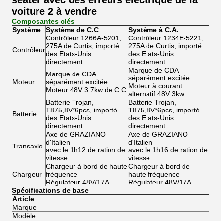
seater avec des erreurs électrique de la
voiture 2 à vendre
Composantes clés
Système
Système de C.C
Système à C.A.
Contrôleur 1266A-5201,
Contrôleur 1234E-5221,
275A de Curtis, importé
275A de Curtis, importé
Contrôleur
des Etats-Unis
des Etats-Unis
directement
directement
Marque de CDA
Marque de CDA
séparément excitée
Moteur
séparément excitée
Moteur à courant
Moteur 48V 3.7kw de C.C
alternatif 48V 3kw
Batterie Trojan,
Batterie Trojan,
T875,8V*6pcs, importé
T875,8V*6pcs, importé
Batterie
des Etats-Unis
des Etats-Unis
directement
directement
Axe de GRAZIANO
Axe de GRAZIANO
d'Italien
d'Italien
Transaxle
avec le 1h12 de ration de
avec le 1h16 de ration de
vitesse
vitesse
Chargeur à bord de haute
Chargeur à bord de
Chargeur
fréquence
haute fréquence
Régulateur 48V/17A
Régulateur 48V/17A
Spécifications de base
Article
Marque
Modèle