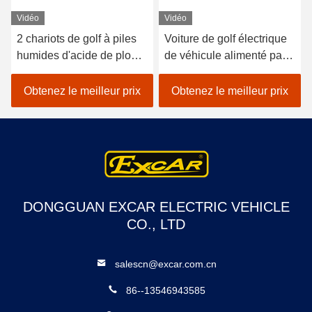
Vidéo
Vidéo
2 chariots de golf à piles
Voiture de golf électrique
humides d'acide de plomb
de véhicule alimenté par
de sièges/golf avec des
batterie au lithium 48V
erreurs électrique de
EXCAR A1S6 + 2 blanc
Obtenez le meilleur prix
Obtenez le meilleur prix
voiture
DONGGUAN EXCAR ELECTRIC VEHICLE
CO., LTD
salescn@excar.com.cn
86--13546943585