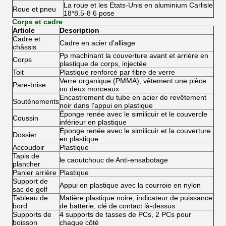
La roue et les Etats-Unis en aluminium Carlisle
Roue et pneu
18*8.5-8 6 pose
Corps et cadre
Article
Description
Cadre et
Cadre en acier d'alliage
châssis
Pp machinant la couverture avant et arrière en
Corps
plastique de corps, injectée
Toit
Plastique renforcé par fibre de verre
Verre organique (PMMA), vêtement une pièce
Pare-brise
ou deux morceaux
Encastrement du tube en acier de revêtement
Soutènements
noir dans l'appui en plastique
Éponge renée avec le similicuir et le couvercle
Coussin
inférieur en plastique
Éponge renée avec le similicuir et la couverture
Dossier
en plastique
Accoudoir
Plastique
Tapis de
le caoutchouc de Anti-ensabotage
plancher
Panier arrière
Plastique
Support de
Appui en plastique avec la courroie en nylon
sac de golf
Tableau de
Matière plastique noire, indicateur de puissance
bord
de batterie, clé de contact là-dessus
Supports de
4 supports de tasses de PCs, 2 PCs pour
boisson
chaque côté