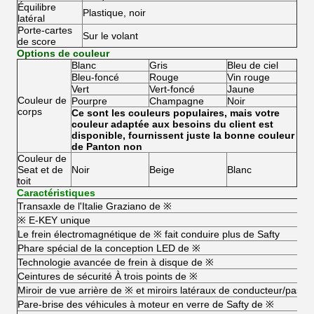
Équilibre
Plastique, noir
latéral
Porte-cartes
Sur le volant
de score
Options de couleur
Blanc
Gris
Bleu de ciel
Bleu-foncé
Rouge
Vin rouge
Vert
Vert-foncé
Jaune
Couleur de
Pourpre
Champagne
Noir
corps
Ce sont les couleurs populaires, mais votre
couleur adaptée aux besoins du client est
disponible, fournissent juste la bonne couleur
de Panton non
Couleur de
Seat et de
Noir
Beige
Blanc
toit
Caractéristiques
Transaxle de l'Italie Graziano de ※
※ E-KEY unique
Le frein électromagnétique de ※ fait conduire plus de Safty
Phare spécial de la conception LED de ※
Technologie avancée de frein à disque de ※
Ceintures de sécurité À trois points de ※
Miroir de vue arrière de ※ et miroirs latéraux de conducteur/passa
Pare-brise des véhicules à moteur en verre de Safty de ※