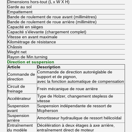
Dimensions hors-tout (L x W X H)
Garde au sol
Empattement
Bande de roulement de roue avant (millimètres)
Bande de roulement de roue arrière (millimètre)
Capacité en sièges
Capacité s'élevante (chargement complet)
Vitesse en avant maximale
Kilomètrage de résistance
Châssis
Weght net
Rayon de Min.turning
Direction et suspersion
Article
Description
Commande de direction autoréglable de
Commande de
support et de pignon,
direction
avec la fonction automatique de compensation
Circuit de
Frein mécanique de roue arrière
freinage
Type de Holzer, changement stepless de
Accélérateur
vitesse
Suspension
Suspension indépendante de ressort de
avant
Mcpherson
Suspension
Amortisseur hydraulique de ressort hélicoïdal
arrière
Entraînement
Décélération à deux étages à axe arrière,
du modèle
entraînement direct de moteur