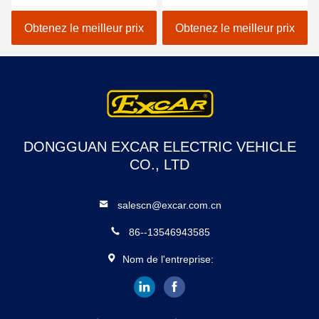
dans le parc
tambour 14 avec la chaise
d'attractions/voiture
de sofa
Obtenez le meilleur prix
Obtenez le meilleur prix
électrique de navette
DONGGUAN EXCAR ELECTRIC VEHICLE
CO., LTD
salescn@excar.com.cn
86--13546943585
Nom de l'entreprise: