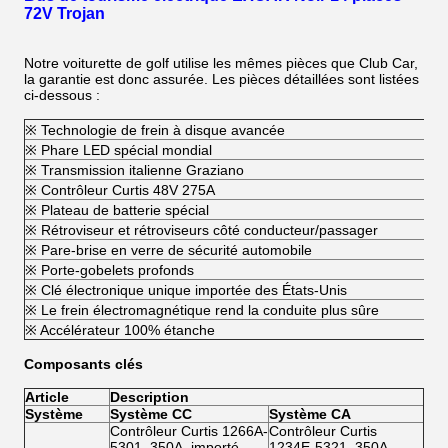
72V Trojan
Notre voiturette de golf utilise les mêmes pièces que Club Car,
la garantie est donc assurée. Les pièces détaillées sont listées
ci-dessous :
※ Technologie de frein à disque avancée
※ Phare LED spécial mondial
※ Transmission italienne Graziano
※ Contrôleur Curtis 48V 275A
※ Plateau de batterie spécial
※ Rétroviseur et rétroviseurs côté conducteur/passager
※ Pare-brise en verre de sécurité automobile
※ Porte-gobelets profonds
※ Clé électronique unique importée des États-Unis
※ Le frein électromagnétique rend la conduite plus sûre
※ Accélérateur 100% étanche
Composants clés
Article
Description
Système
Système CC
Système CA
Contrôleur Curtis 1266A-
Contrôleur Curtis
5301, 350A, importé
1234E-5321, 350A,