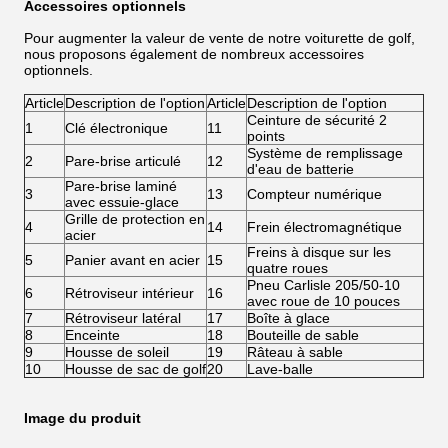
Accessoires optionnels
Pour augmenter la valeur de vente de notre voiturette de golf,
nous proposons également de nombreux accessoires
optionnels.
Article
Description de l'option
Article
Description de l'option
Ceinture de sécurité 2
1
Clé électronique
11
points
Système de remplissage
2
Pare-brise articulé
12
d'eau de batterie
Pare-brise laminé
3
13
Compteur numérique
avec essuie-glace
Grille de protection en
4
14
Frein électromagnétique
acier
Freins à disque sur les
5
Panier avant en acier
15
quatre roues
Pneu Carlisle 205/50-10
6
Rétroviseur intérieur
16
avec roue de 10 pouces
7
Rétroviseur latéral
17
Boîte à glace
8
Enceinte
18
Bouteille de sable
9
Housse de soleil
19
Râteau à sable
10
Housse de sac de golf
20
Lave-balle
Image du produit