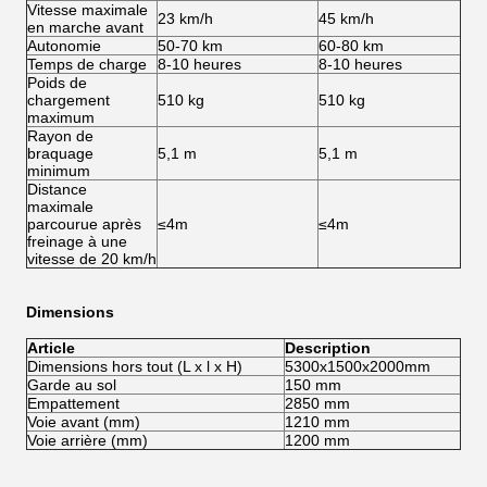
Vitesse maximale
23 km/h
45 km/h
en marche avant
Autonomie
50-70 km
60-80 km
Temps de charge
8-10 heures
8-10 heures
Poids de
chargement
510 kg
510 kg
maximum
Rayon de
braquage
5,1 m
5,1 m
minimum
Distance
maximale
parcourue après
≤4m
≤4m
freinage à une
vitesse de 20 km/h
Dimensions
Article
Description
Dimensions hors tout (L x l x H)
5300x1500x2000mm
Garde au sol
150 mm
Empattement
2850 mm
Voie avant (mm)
1210 mm
Voie arrière (mm)
1200 mm