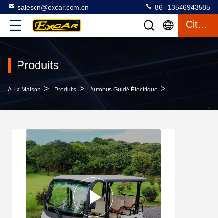
salescn@excar.com.cn
86--13546943585
Citation
Produits
>
>
>
À La Maison
Produits
Autobus Guidé Électrique
Chargeur À Bord 