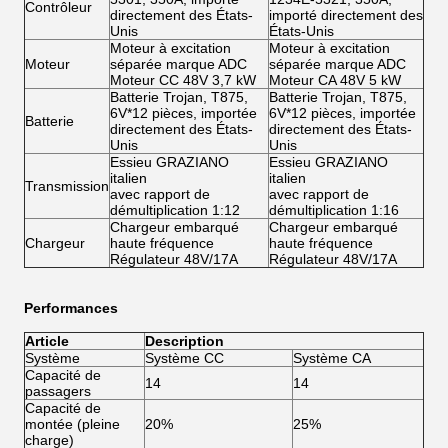
Contrôleur
directement des États-
importé directement des
Unis
États-Unis
Moteur à excitation
Moteur à excitation
Moteur
séparée marque ADC
séparée marque ADC
Moteur CC 48V 3,7 kW
Moteur CA 48V 5 kW
Batterie Trojan, T875,
Batterie Trojan, T875,
6V*12 pièces, importée
6V*12 pièces, importée
Batterie
directement des États-
directement des États-
Unis
Unis
Essieu GRAZIANO
Essieu GRAZIANO
italien
italien
Transmission
avec rapport de
avec rapport de
démultiplication 1:12
démultiplication 1:16
Chargeur embarqué
Chargeur embarqué
Chargeur
haute fréquence
haute fréquence
Régulateur 48V/17A
Régulateur 48V/17A
Performances
Article
Description
Système
Système CC
Système CA
Capacité de
14
14
passagers
Capacité de
montée (pleine
20%
25%
charge)