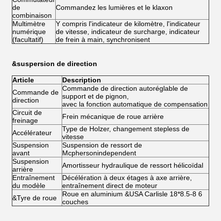
de
Commandez les lumières et le klaxon
combinaison
Multimètre
Y compris l'indicateur de kilomètre, l'indicateur
numérique
de vitesse, indicateur de surcharge, indicateur
(facultatif)
de frein à main, synchronisent
&suspersion de direction
Article
Description
Commande de direction autoréglable de
Commande de
support et de pignon,
direction
avec la fonction automatique de compensation
Circuit de
Frein mécanique de roue arrière
freinage
Type de Holzer, changement stepless de
Accélérateur
vitesse
Suspension
Suspension de ressort de
avant
Mcphersonindependent
Suspension
Amortisseur hydraulique de ressort hélicoïdal
arrière
Entraînement
Décélération à deux étages à axe arrière,
du modèle
entraînement direct de moteur
Roue en aluminium &USA Carlisle 18*8.5-8 6
&Tyre de roue
couches