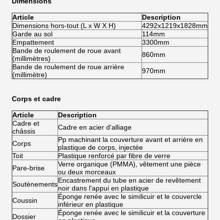
Dimensions
Article
Description
Dimensions hors-tout (L x W X H)
4292x1219x1828mm
Garde au sol
114mm
Empattement
3300mm
Bande de roulement de roue avant
860mm
(millimètres)
Bande de roulement de roue arrière
970mm
(millimètre)
Corps et cadre
Article
Description
Cadre et
Cadre en acier d'alliage
châssis
Pp machinant la couverture avant et arrière en
Corps
plastique de corps, injectée
Toit
Plastique renforcé par fibre de verre
Verre organique (PMMA), vêtement une pièce
Pare-brise
ou deux morceaux
Encastrement du tube en acier de revêtement
Soutènements
noir dans l'appui en plastique
Éponge renée avec le similicuir et le couvercle
Coussin
inférieur en plastique
Éponge renée avec le similicuir et la couverture
Dossier