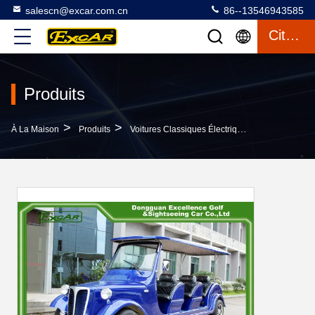
salescn@excar.com.cn
86--13546943585
Citation
Produits
>
>
>
À La Maison
Produits
Voitures Classiques Électriques
Voiture Él