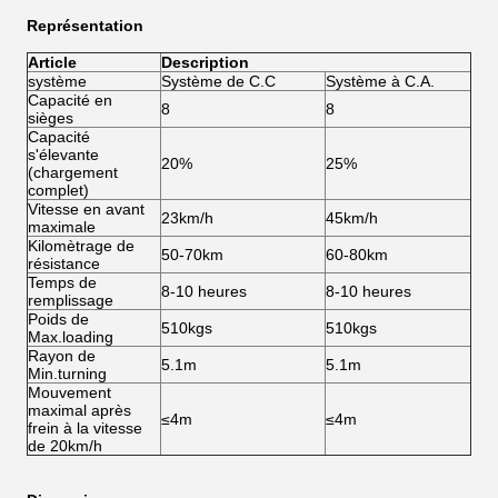
Représentation
Article
Description
système
Système de C.C
Système à C.A.
Capacité en
8
8
sièges
Capacité
s'élevante
20%
25%
(chargement
complet)
Vitesse en avant
23km/h
45km/h
maximale
Kilomètrage de
50-70km
60-80km
résistance
Temps de
8-10 heures
8-10 heures
remplissage
Poids de
510kgs
510kgs
Max.loading
Rayon de
5.1m
5.1m
Min.turning
Mouvement
maximal après
≤4m
≤4m
frein à la vitesse
de 20km/h