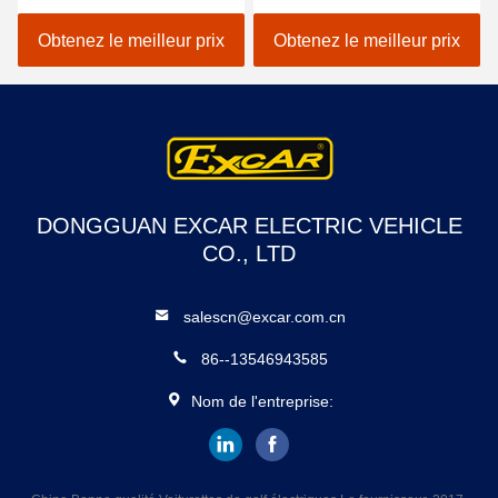
voitures 4 du rouge G1S8
Trojan classique
pour le passager 8
électrique d'or des
Obtenez le meilleur prix
Obtenez le meilleur prix
voitures 48V
DONGGUAN EXCAR ELECTRIC VEHICLE
CO., LTD
salescn@excar.com.cn
86--13546943585
Nom de l'entreprise: