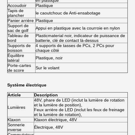
en plastique
Accoudoir
Plastique
Tapis de
le caoutchouc de Anti-ensabotage
plancher
Panier arrière
Plastique
Support de
Appui en plastique avec la courroie en nylon
sac de golf
Tableau de
Plasticmaterial noir, indicateur de puissance de
bord
batterie, clé de contact là-dessus
Supports de
4 supports de tasses de PCs, 2 PCs pour
boisson
chaque côté
Équilibre
Plastique, noir
latéral
Porte-cartes
Sur le volant
de score
Système électrique
Article
Description
48V, phare de LED (inclut la lumière de rotation
et la lumière de position),
Lumières
Feux arrière de LED (inclut les feux de freinage
et la lumière de rotation),
Klaxon
Klaxon électrique, 48V
Sonnerie
Électrique, 48V
inverse
Commutateur