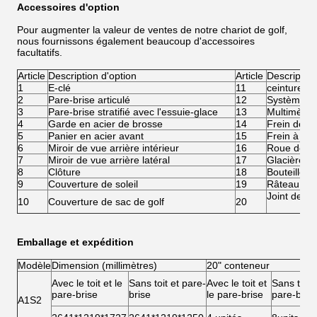
Accessoires d'option
Pour augmenter la valeur de ventes de notre chariot de golf,
nous fournissons également beaucoup d'accessoires
facultatifs.
Article
Description d'option
Article
Description
1
E-clé
11
ceinture de
2
Pare-brise articulé
12
Système de
3
Pare-brise stratifié avec l'essuie-glace
13
Multimètre
4
Garde en acier de brosse
14
Frein de fi
5
Panier en acier avant
15
Frein à di
6
Miroir de vue arrière intérieur
16
Roue de Ca
7
Miroir de vue arrière latéral
17
Glacière
8
Clôture
18
Bouteille d
9
Couverture de soleil
19
Râteau de 
Joint de bo
10
Couverture de sac de golf
20
Emballage et expédition
Modèle
Dimension (millimètres)
20" conteneur
Avec le toit et le
Sans toit et pare-
Avec le toit et
Sans toit 
pare-brise
brise
le pare-brise
pare-bris
A1S2