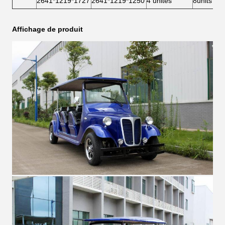
2641*1219*1727
2641*1219*1250
4 unités
8units
Affichage de produit