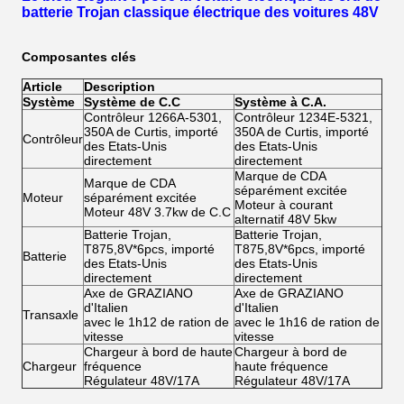
batterie Trojan classique électrique des voitures 48V
Composantes clés
Article
Description
Système
Système de C.C
Système à C.A.
Contrôleur 1266A-5301,
Contrôleur 1234E-5321,
350A de Curtis, importé
350A de Curtis, importé
Contrôleur
des Etats-Unis
des Etats-Unis
directement
directement
Marque de CDA
Marque de CDA
séparément excitée
Moteur
séparément excitée
Moteur à courant
Moteur 48V 3.7kw de C.C
alternatif 48V 5kw
Batterie Trojan,
Batterie Trojan,
T875,8V*6pcs, importé
T875,8V*6pcs, importé
Batterie
des Etats-Unis
des Etats-Unis
directement
directement
Axe de GRAZIANO
Axe de GRAZIANO
d'Italien
d'Italien
Transaxle
avec le 1h12 de ration de
avec le 1h16 de ration de
vitesse
vitesse
Chargeur à bord de haute
Chargeur à bord de
Chargeur
fréquence
haute fréquence
Régulateur 48V/17A
Régulateur 48V/17A