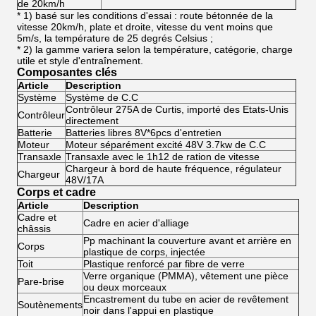
de 20km/h
* 1) basé sur les conditions d'essai : route bétonnée de la
vitesse 20km/h, plate et droite, vitesse du vent moins que
5m/s, la température de 25 degrés Celsius ;
* 2) la gamme variera selon la température, catégorie, charge
utile et style d'entraînement.
Composantes clés
Article
Description
Système
Système de C.C
Contrôleur 275A de Curtis, importé des Etats-Unis
Contrôleur
directement
Batterie
Batteries libres 8V*6pcs d'entretien
Moteur
Moteur séparément excité 48V 3.7kw de C.C
Transaxle
Transaxle avec le 1h12 de ration de vitesse
Chargeur à bord de haute fréquence, régulateur
Chargeur
48V/17A
Corps et cadre
Article
Description
Cadre et
Cadre en acier d'alliage
châssis
Pp machinant la couverture avant et arrière en
Corps
plastique de corps, injectée
Toit
Plastique renforcé par fibre de verre
Verre organique (PMMA), vêtement une pièce
Pare-brise
ou deux morceaux
Encastrement du tube en acier de revêtement
Soutènements
noir dans l'appui en plastique