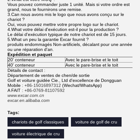
Vous pouvez commander juste 1 unité. Mais si votre ordre est
grand, nous te fournirons une remise.
3.Can nous avons mis le logo que nous avons conçu sur le
chariot ?
Oui, vous pouvez mettre votre propre logo sur le chariot.
4.What votre délai d'exécution est-il pour la production ?
Le délai d'exécution typique de notre chariot est de 15 jours.
5.What un peu la garantie Excar fournit ?
produits endommagés Non-artificiels, décalant pour une année
ou une réparation d'an.
Expédition et paquet
20' conteneur
Avec le pare-brise et le toit
40' conteneur
Avec le pare-brise et le toit
Détails de contact :
Département de ventes de chen/de sortie
Golf et voiture guidée Cie., Ltd d'excellence de Dongguan
Mobile :
+86-15016897312
(Wechat/WhatsApp)
A FAIT :
+86-0769-81107592
www.excar.com.cn
excar.en.alibaba.com
Tags:
chariots de golf classiques
voiture de golf de cru
voiture électrique de cru