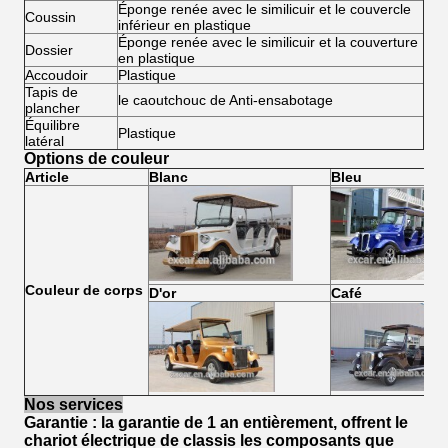
Éponge renée avec le similicuir et le couvercle
Coussin
inférieur en plastique
Éponge renée avec le similicuir et la couverture
Dossier
en plastique
Accoudoir
Plastique
Tapis de
le caoutchouc de Anti-ensabotage
plancher
Équilibre
Plastique
latéral
Options de couleur
Article
Blanc
Bleu
Couleur de corps
D'or
Café
Nos services
Garantie : la garantie de 1 an entièrement, offrent le
chariot électrique de classis les composants que