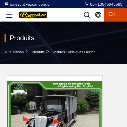
salescn@excar.com.cn
86--13546943585
Citation
Produits
>
>
>
À La Maison
Produits
Voitures Classiques Électriques
Type Incl