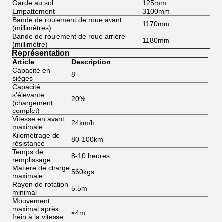
Garde au sol
125mm
Empattement
3100mm
Bande de roulement de roue avant
1170mm
(millimètres)
Bande de roulement de roue arrière
1180mm
(millimètre)
Représentation
Article
Description
Capacité en
8
sièges
Capacité
s'élevante
20%
(chargement
complet)
Vitesse en avant
24km/h
maximale
Kilomètrage de
80-100km
résistance
Temps de
8-10 heures
remplissage
Matière de charge
560kgs
maximale
Rayon de rotation
5.5m
minimal
Mouvement
maximal après
≤4m
frein à la vitesse