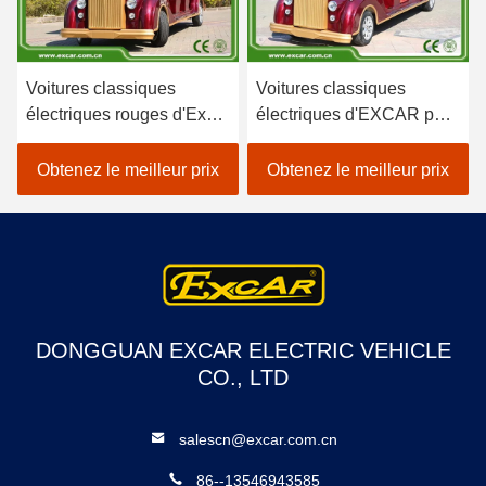
Voitures classiques
Voitures classiques
électriques rouges d'Excar
électriques d'EXCAR pour
avec la batterie Trojan, CE
le seater 8 avec le
approuvé
chargeur à bord intelligent
Obtenez le meilleur prix
Obtenez le meilleur prix
DONGGUAN EXCAR ELECTRIC VEHICLE
CO., LTD
salescn@excar.com.cn
86--13546943585