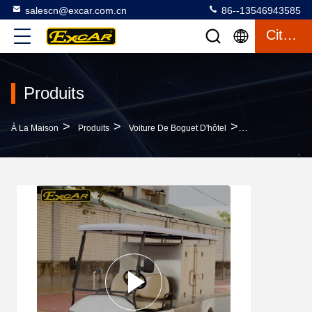
salescn@excar.com.cn
86--13546943585
Citation
Produits
>
>
>
À La Maison
Produits
Voiture De Boguet D'hôtel
Boguet À Piles 