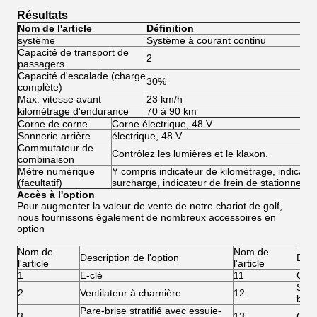
Résultats
Nom de l'article
Définition
système
Système à courant continu
Sy
Capacité de transport de
2
2
passagers
Capacité d'escalade (charge
30%
3
complète)
Max. vitesse avant
23 km/h
45
kilométrage d'endurance
70 à 90 km
80
Corne de corne
Corne électrique, 48 V
Sonnerie arrière
électrique, 48 V
Commutateur de
Contrôlez les lumières et le klaxon.
combinaison
Mètre numérique
Y compris indicateur de kilométrage, indicateu
(facultatif)
surcharge, indicateur de frein de stationneme
Accès à l'option
Pour augmenter la valeur de vente de notre chariot de golf,
nous fournissons également de nombreux accessoires en
option
.
Nom de
Nom de
Description de l'option
Desc
l'article
l'article
1
E-clé
11
Cein
Syst
2
Ventilateur à charnière
12
batt
Pare-brise stratifié avec essuie-
3
13
Com