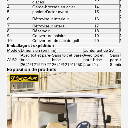
glaces
4
Garde-brosses en acier
14
Fréq
5
panier d'acier avant
15
Fréq
Carl
6
Rétroviseur intérieur
16
pou
7
Rétroviseur latéral
17
Boît
8
Réservoir
18
Bout
9
Couverture solaire
19
Rage
10
Couverture de sac de golf
20
Mach
Emballage et expédition
Modèle
Dimension (en mm)
Contenant de 20
Avec toit et pare-
Sans toit et pare-
Avec toit et
Sans toit 
A1S2
brise
brise
pare-brise
pare-bris
2641*1219*1727
2641*1219*1250
4 unités
8 unités
Exposition de produits