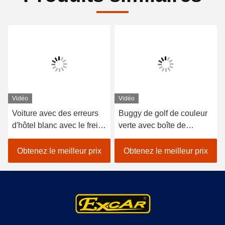
Vidéo
Vidéo
Voiture avec des erreurs
Buggy de golf de couleur
d'hôtel blanc avec le frein
verte avec boîte de
électromagnétique de
chargement en aluminium
moteur de marque de
Obtenez le meilleur prix
Obtenez le meilleur prix
CDA