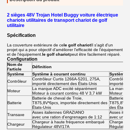
2 sièges 48V Trojan Hotel Buggy voiture électrique
chariots utilitaires de transport chariot de golf
utilitaire
Spécification
La couverture extérieure de ce
le golf
chariot
Il s'agit d'un
projet qui a pour objectif d'améliorer l'efficacité de l'équipement
et de l'équipement.
le golf
chariot
peut être facilement réparé.
Configuration
Nom de
Définition
l'article
Système
Système à courant continu
Système à 
Contrôleur Curtis 1266A-5201, 275A,
Contrôleur
Contrôleur
importé directement des États-Unis
importé di
La marque ADC excité séparément
La marque
Moteur
Moteur à courant continu 48 V 3,7 kW
Moteur à co
Batterie de cheval de Troie,
Batterie de
Batterie
T875,8V*6pcs, importée directement des
T875,8V*6p
États-Unis
des États-
Asses italiennes GRAZIANO
Asses ita
Transaxe
avec une ration d'engrenages de 1:12
avec une r
Chargeur à haute fréquence embarqué
Chargeur 
Chargeur
Régulateur 48V/17A
Régulateu