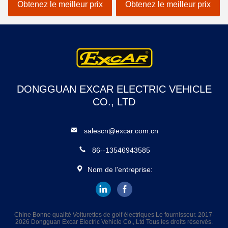
moteur de marque de
Obtenez le meilleur prix
Obtenez le meilleur prix
CDA
DONGGUAN EXCAR ELECTRIC VEHICLE
CO., LTD
salescn@excar.com.cn
86--13546943585
Nom de l'entreprise:
Chine Bonne qualité Voiturettes de golf électriques Le fournisseur. 2017-
2026 Dongguan Excar Electric Vehicle Co., Ltd Tous les droits réservés.