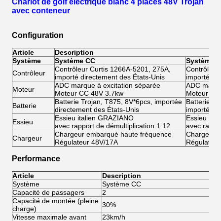
Chariot de golf électrique blanc 4 places 48V Trojan
avec conteneur
Configuration
Article
Description
Système
Système CC
Système 
Contrôleur Curtis 1266A-5201, 275A,
Contrôleur
Contrôleur
importé directement des États-Unis
importé di
ADC marque à excitation séparée
ADC marque
Moteur
Moteur CC 48V 3.7kw
Moteur CA
Batterie Trojan, T875, 8V*6pcs, importée
Batterie Tr
Batterie
directement des États-Unis
importée d
Essieu italien GRAZIANO
Essieu ita
Essieu
avec rapport de démultiplication 1:12
avec rappor
Chargeur embarqué haute fréquence
Chargeur 
Chargeur
Régulateur 48V/17A
Régulateu
Performance
Article
Description
Système
Système CC
S
Capacité de passagers
2
2
Capacité de montée (pleine
30%
3
charge)
Vitesse maximale avant
23km/h
4