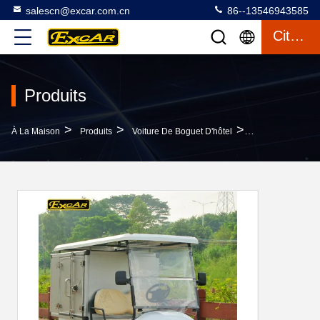
salescn@excar.com.cn
86--13546943585
Citation
Produits
>
>
>
À La Maison
Produits
Voiture De Boguet D'hôtel
6pcs * Boguets D