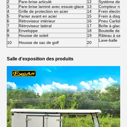
2
Pare-brise articulé
12
Système de rem
3
Pare-brise laminé avec essuie-glace
13
Compteur numé
4
Grille de protection en acier
14
Frein électrom
5
Panier avant en acier
15
Frein à disque 
6
Rétroviseur intérieur
16
Pneu Carlisle 
7
Rétroviseur latéral
17
Boîte à glace
8
Enveloppe
18
Bouteille de sab
9
Housse de soleil
19
Râteau à sable
Lave-balle
10
Housse de sac de golf
20
Salle d'exposition des produits