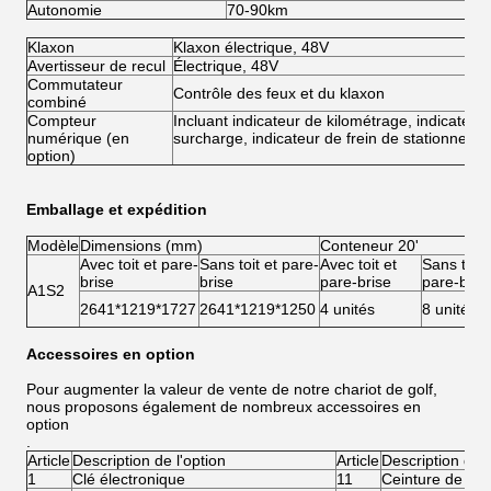
Autonomie
70-90km
8
Klaxon
Klaxon électrique, 48V
Avertisseur de recul
Électrique, 48V
Commutateur
Contrôle des feux et du klaxon
combiné
Compteur
Incluant indicateur de kilométrage, indicateur 
numérique (en
surcharge, indicateur de frein de stationneme
option)
Emballage et expédition
Modèle
Dimensions (mm)
Conteneur 20'
Avec toit et pare-
Sans toit et pare-
Avec toit et
Sans toit 
brise
brise
pare-brise
pare-bris
A1S2
2641*1219*1727
2641*1219*1250
4 unités
8 unités
Accessoires en option
Pour augmenter la valeur de vente de notre chariot de golf,
nous proposons également de nombreux accessoires en
option
.
Article
Description de l'option
Article
Description de l
1
Clé électronique
11
Ceinture de séc