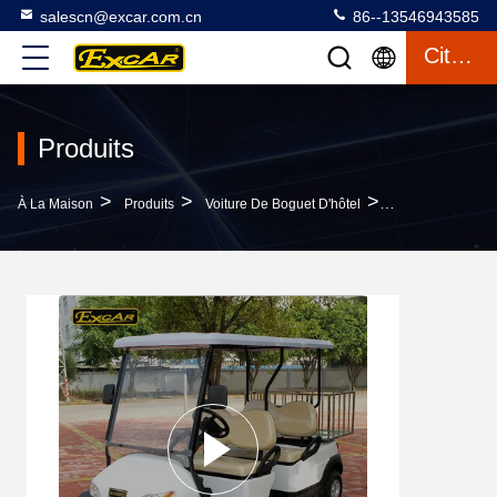
salescn@excar.com.cn
86--13546943585
Citation
Produits
>
>
>
À La Maison
Produits
Voiture De Boguet D'hôtel
Voiture Avec De