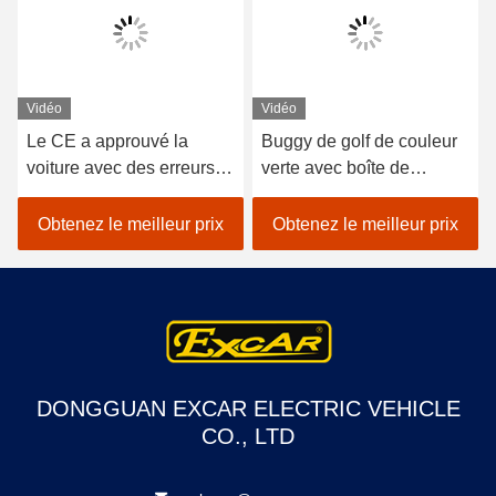
Vidéo
Vidéo
Le CE a approuvé la
Buggy de golf de couleur
voiture avec des erreurs
verte avec boîte de
de l'hôtel 48V Trojan vert,
chargement en aluminium
2 chariots de golf de
Obtenez le meilleur prix
Obtenez le meilleur prix
compagnie d'électricité de
sièges
DONGGUAN EXCAR ELECTRIC VEHICLE
CO., LTD