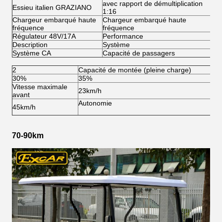
avec rapport de démultiplication
Essieu italien GRAZIANO
Ch
1:16
Chargeur embarqué haute
Chargeur embarqué haute
Ch
fréquence
fréquence
fr
Régulateur 48V/17A
Performance
Ar
Description
Système
S
Système CA
Capacité de passagers
2
2
Capacité de montée (pleine charge)
30%
35%
Vitesse maximale
23km/h
avant
Autonomie
45km/h
70-90km