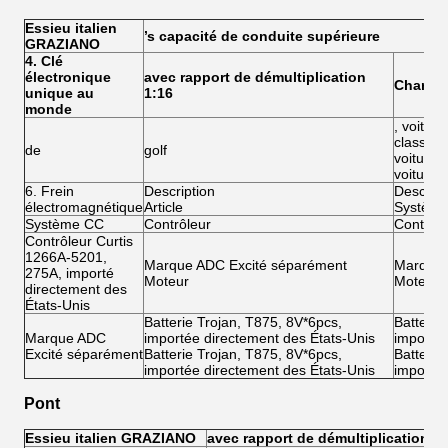
Essieu italien
’s capacité de conduite supérieure
GRAZIANO
4. Clé
électronique
avec rapport de démultiplication
Charge
unique au
1:16
monde
, voitur
classique
de
golf
voiture 
voiture u
6. Frein
Description
Descript
électromagnétique
Article
Systèm
Système CC
Contrôleur
Contrôle
Contrôleur Curtis
1266A-5201,
Marque ADC Excité séparément
Marque 
275A, importé
Moteur
Moteur 
directement des
États-Unis
Batterie Trojan, T875, 8V*6pcs,
Batterie
Marque ADC
importée directement des États-Unis
importée
Excité séparément
Batterie Trojan, T875, 8V*6pcs,
Batterie
importée directement des États-Unis
importée
Pont
Essieu italien GRAZIANO
avec rapport de démultiplication 1