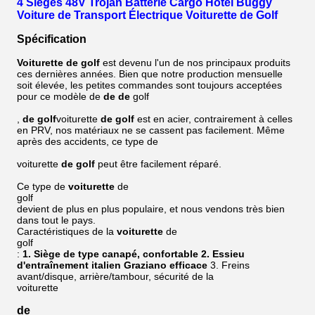
4 Sièges 48V Trojan Batterie Cargo Hôtel Buggy
Voiture de Transport Électrique Voiturette de Golf
Spécification
Voiturette de golf
est devenu l'un de nos principaux produits
ces dernières années. Bien que notre production mensuelle
soit élevée, les petites commandes sont toujours acceptées
pour ce modèle de
de
de
golf
,
de
golf
voiturette
de
golf
est en acier, contrairement à celles
en PRV, nos matériaux ne se cassent pas facilement. Même
après des accidents, ce type de
voiturette
de
golf
peut être facilement réparé.
Ce type de
voiturette
de
golf
devient de plus en plus populaire, et nous vendons très bien
dans tout le pays.
Caractéristiques de la
voiturette
de
golf
:
1. Siège de type canapé, confortable
2. Essieu
d'entraînement italien Graziano efficace
3. Freins
avant/disque, arrière/tambour, sécurité de la
voiturette
de