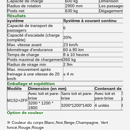
Capacité de charge
600 kg
Dimension
Radius de rotation
2900 mm
Les passagers
Poids net
630 kg
Dégagement du 
Résultats
système
Système à courant continu
Capacité de transport de
6
passagers
Capacité d'escalade (charge
20%
complète)
Max. vitesse avant
23 km/h
kilométrage d'endurance
60 à 80 km
Temps de charge
8 à 10 heures
Poids maximal de chargement
360 kg
Radius de virage min
2.9m
Max. mouvement après
freinage à une vitesse de 20
≤ 4 m
km/h
Emballage et expédition
Modèle
Dimension (en mm)
Contenant de 20
Avec toit et pare-
Sans toit et pare-
Avec toit et
Sans
brise
brise
pare-brise
pare
M1S2+2FF
3200 * 1200 *
3200*1200*1400
4 unités
8 un
1800
Option de couleur
※ Couleur du corps:Blanc,Noir,Beige,Champagne, Vert
foncé,Rouge,Rouge