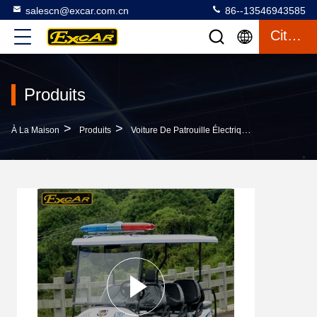
salescn@excar.com.cn
86--13546943585
Citation
Produits
>
>
>
À La Maison
Produits
Voiture De Patrouille Électrique
EXCAR 48V 4