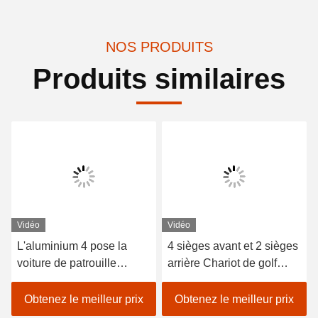
NOS PRODUITS
Produits similaires
Vidéo
Vidéo
L'aluminium 4 pose la
4 sièges avant et 2 sièges
voiture de patrouille
arrière Chariot de golf
électrique de CDA 48V
électrique alimenté par
3.7KW/véhicule électrique
batterie au lithium 48V
Obtenez le meilleur prix
Obtenez le meilleur prix
de croisière