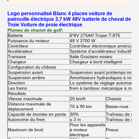
Logo personnalisé Blanc 4 places voiture de
patrouille électrique 3,7 kW 48V batterie de cheval de
Troie Voiture de proie électrique
Plumes de chariot de golf:
Batterie
6*8V 275AH Trojan T-875
Puissance du moteur
48 V 3700 W
Contrôleur
Contrôleur électronique américain 
Accélérateur
Système d'accélérateur inductif rég
Transaxe
Italie Graziano essieu
Chargeur
Chargeur à bord intelligent
Configuration du châssis
Suspension avant
Suspension avant printemps indép
Suspension arrière
Amortisseurs hydrauliques à ressor
Direction
Le système de réglage automatiqu
Les freins
frein à tambour mécanique à roue a
Résultats
Vitesse maximale
25 km/h
Chassis
Distance maximale de
70 à 90 km
Basse-roue
déplacement
Capacité de montée en pente
30%
Traîneau de rou
Autonomie du frein
≤ 3 m
Traîneau de roue
Pour les appareils
Maximum de bruit
à moteur
Pneus
électrique