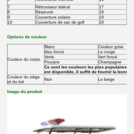
pou
7
Rétroviseur latéral
17
Boî
8
Réservoir
18
Bou
9
Couverture solaire
19
Rag
10
Couverture de sac de golf
20
Mac
Options de couleur
Blanc
Couleur grise
bleu foncé
Le rouge
Verte
Vert foncé
Couleur du corps
Pourpre
Champagne
Ce sont les couleurs les plus populaires, m
est disponible, il suffit de fournir la bonne
Couleur du siège
Noir
Le beige
et du toit
Image du produit