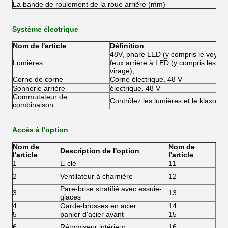
La bande de roulement de la roue arrière (mm)
Système électrique
Nom de l'article
Définition
48V, phare LED (y compris le voyant 
Lumières
feux arrière à LED (y compris les feu
virage),
Corne de corne
Corne électrique, 48 V
Sonnerie arrière
électrique, 48 V
Commutateur de
Contrôlez les lumières et le klaxon.
combinaison
Accès à l'option
Nom de
Nom de
Description de l'option
Des
l'article
l'article
1
E-clé
11
Cei
Sys
2
Ventilateur à charnière
12
batt
Pare-brise stratifié avec essuie-
3
13
Com
glaces
4
Garde-brosses en acier
14
Fré
5
panier d'acier avant
15
Fré
Car
6
Rétroviseur intérieur
16