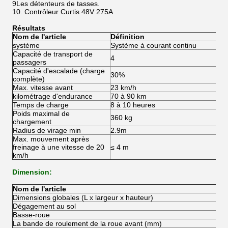
9Les détenteurs de tasses.
10. Contrôleur Curtis 48V 275A
Résultats
Nom de l'article
Définition
système
Système à courant continu
Capacité de transport de
4
passagers
Capacité d'escalade (charge
30%
complète)
Max. vitesse avant
23 km/h
kilométrage d'endurance
70 à 90 km
Temps de charge
8 à 10 heures
Poids maximal de
360 kg
chargement
Radius de virage min
2.9m
Max. mouvement après
freinage à une vitesse de 20
≤ 4 m
km/h
Dimension:
Nom de l'article
Dimensions globales (L x largeur x hauteur)
Dégagement au sol
Basse-roue
La bande de roulement de la roue avant (mm)