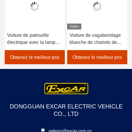
Vidéo
Voiture de patrouille
Voiture de vagabondage
électrique avec la lampe
blanche de chariots de
d'alarme
golf de sécurité 2 Seater à
piles
Obtenez le meilleur prix
Obtenez le meilleur prix
DONGGUAN EXCAR ELECTRIC VEHICLE
CO., LTD
salescn@excar.com.cn