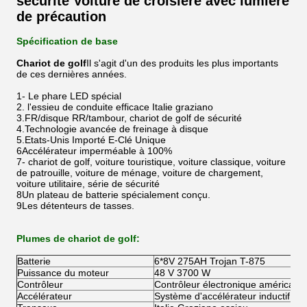
sécurité Voiture de croisière avec lumière
de précaution
Spécification de base
Chariot de golf
Il s'agit d'un des produits les plus importants
de ces dernières années.
1- Le phare LED spécial
2. l'essieu de conduite efficace Italie graziano
3.FR/disque RR/tambour, chariot de golf de sécurité
4.Technologie avancée de freinage à disque
5.Etats-Unis Importé E-Clé Unique
6Accélérateur imperméable à 100%
7- chariot de golf, voiture touristique, voiture classique, voiture
de patrouille, voiture de ménage, voiture de chargement,
voiture utilitaire, série de sécurité
8Un plateau de batterie spécialement conçu.
9Les détenteurs de tasses.
Plumes de chariot de golf:
Batterie
6*8V 275AH Trojan T-875
Puissance du moteur
48 V 3700 W
Contrôleur
Contrôleur électronique américain 
Accélérateur
Système d'accélérateur inductif rég