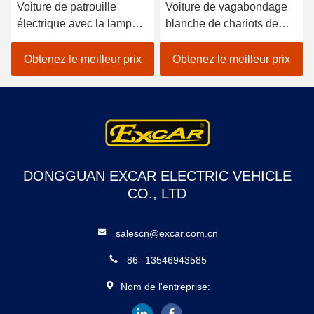
Voiture de patrouille
Voiture de vagabondage
électrique avec la lampe
blanche de chariots de
d'alarme
golf de sécurité 2 Seater à
piles
Obtenez le meilleur prix
Obtenez le meilleur prix
DONGGUAN EXCAR ELECTRIC VEHICLE
CO., LTD
salescn@excar.com.cn
86--13546943585
Nom de l'entreprise: