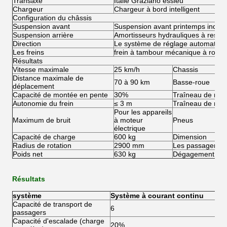
Transaxe
Italie Graziano essieu
Chargeur
Chargeur à bord intelligent
Configuration du châssis
Suspension avant
Suspension avant printemps indép
Suspension arrière
Amortisseurs hydrauliques à ressor
Direction
Le système de réglage automatiqu
Les freins
frein à tambour mécanique à roue a
Résultats
Vitesse maximale
25 km/h
Chassis
Distance maximale de
70 à 90 km
Basse-roue
déplacement
Capacité de montée en pente
30%
Traîneau de rou
Autonomie du frein
≤ 3 m
Traîneau de roue
Pour les appareils
Maximum de bruit
à moteur
Pneus
électrique
Capacité de charge
600 kg
Dimension
Radius de rotation
2900 mm
Les passagers
Poids net
630 kg
Dégagement du 
Résultats
système
Système à courant continu
Capacité de transport de
6
passagers
Capacité d'escalade (charge
20%