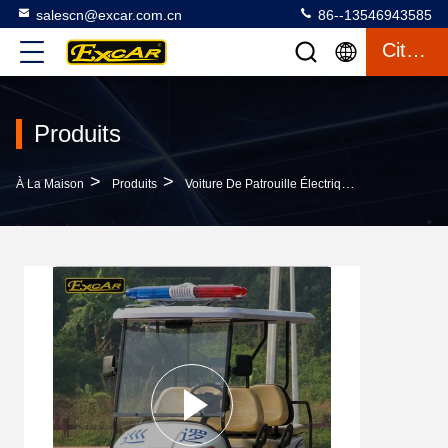
salescn@excar.com.cn
86--13546943585
Citation
Produits
>
>
>
À La Maison
Produits
Voiture De Patrouille Électrique
Chariot De 