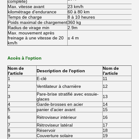
complète)
Max. vitesse avant
23 km/h
kilométrage d'endurance
60 à 80 km
Temps de charge
8 à 10 heures
Poids maximal de chargement
360 kg
Radius de virage min
2.9m
Max. mouvement après
freinage à une vitesse de 20
≤ 4 m
km/h
Accès à l'option
Nom de
Nom de
Description de l'option
Des
l'article
l'article
1
E-clé
11
Cei
Sys
2
Ventilateur à charnière
12
batt
Pare-brise stratifié avec essuie-
3
13
Com
glaces
4
Garde-brosses en acier
14
Fré
5
panier d'acier avant
15
Fré
Car
6
Rétroviseur intérieur
16
pou
7
Rétroviseur latéral
17
Boî
8
Réservoir
18
Bou
9
Couverture solaire
19
Rag