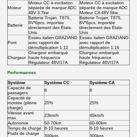
Moteur CC à excitation
Moteur CC à excitation
Moteur
séparée de marque ADC
séparée de marque ADC
48V 3.7kw
Moteur CA 48V 5kw
Batterie Trojan, T875,
Batterie Trojan, T875,
8V*6pcs, importée
8V*6pcs, importée
Batterie
directement des États-
directement des États-
Unis
Unis
Essieu italien GRAZIANO
Essieu italien GRAZIANO
Pont
avec rapport de
avec rapport de
démultiplication 1:12
démultiplication 1:16
Chargeur embarqué
Chargeur embarqué
Chargeur
haute fréquence
haute fréquence
Régulateur 48V/17A
Régulateur 48V/17A
Performances
Système
Système CC
Système CA
Capacité de
8
8
passagers
Capacité de
montée (pleine
20%
25%
charge)
Vitesse avant
23km/h
45km/h
max.
Autonomie
50-70km
60-80km
Temps de charge
8-10 heures
8-10 heures
Poids de charge
300kgs
300kgs