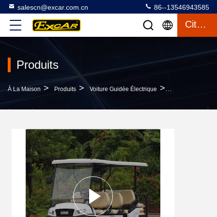
salescn@excar.com.cn
86--13546943585
Citation
Produits
>
>
>
À La Maison
Produits
Voiture Guidée Électrique
EXCAR 8 Places V