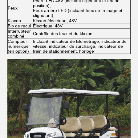
Phare LED 48V (incluant clignotant et feu de
position),
Feux
Feux arrière LED (incluant feux de freinage et
clignotant),
Klaxon
Klaxon électrique, 48V
Bip de recul
Électrique, 48V
Interrupteur
Contrôle des feux et du klaxon
combiné
Compteur
Incluant indicateur de kilométrage, indicateur de
numérique
vitesse, indicateur de surcharge, indicateur de
(en option)
frein de stationnement, horloge