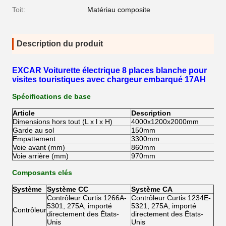
Toit:
Matériau composite
Description du produit
EXCAR Voiturette électrique 8 places blanche pour
visites touristiques avec chargeur embarqué 17AH
Spécifications de base
Article
Description
Dimensions hors tout (L x l x H)
4000x1200x2000mm
Garde au sol
150mm
Empattement
3300mm
Voie avant (mm)
860mm
Voie arrière (mm)
970mm
Composants clés
Système
Système CC
Système CA
Contrôleur Curtis 1266A-
Contrôleur Curtis 1234E-
5301, 275A, importé
5321, 275A, importé
Contrôleur
directement des États-
directement des États-
Unis
Unis