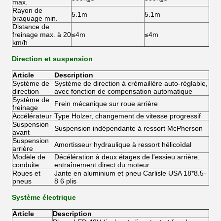
max.
Rayon de
5.1m
5.1m
braquage min.
Distance de
freinage max. à 20
≤4m
≤4m
km/h
Direction et suspension
Article
Description
Système de
Système de direction à crémaillère auto-réglable,
direction
avec fonction de compensation automatique
Système de
Frein mécanique sur roue arrière
freinage
Accélérateur
Type Holzer, changement de vitesse progressif
Suspension
Suspension indépendante à ressort McPherson
avant
Suspension
Amortisseur hydraulique à ressort hélicoïdal
arrière
Modèle de
Décélération à deux étages de l'essieu arrière,
conduite
entraînement direct du moteur
Roues et
Jante en aluminium et pneu Carlisle USA 18*8.5-
pneus
8 6 plis
Système électrique
Article
Description