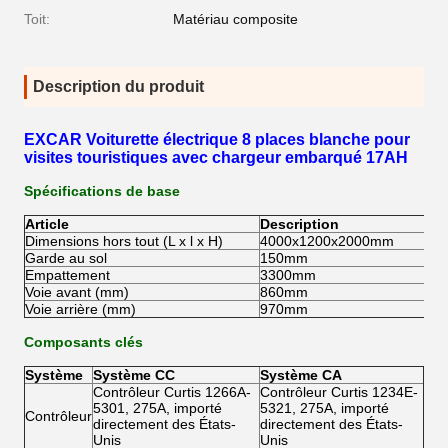
Toit:
Matériau composite
Description du produit
EXCAR Voiturette électrique 8 places blanche pour
visites touristiques avec chargeur embarqué 17AH
Spécifications de base
Article
Description
Dimensions hors tout (L x l x H)
4000x1200x2000mm
Garde au sol
150mm
Empattement
3300mm
Voie avant (mm)
860mm
Voie arrière (mm)
970mm
Composants clés
Système
Système CC
Système CA
Contrôleur Curtis 1266A-
Contrôleur Curtis 1234E-
5301, 275A, importé
5321, 275A, importé
Contrôleur
directement des États-
directement des États-
Unis
Unis