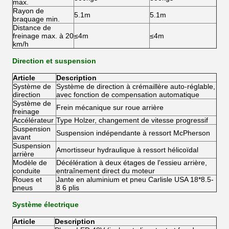
max.
Rayon de
5.1m
5.1m
braquage min.
Distance de
freinage max. à 20
≤4m
≤4m
km/h
Direction et suspension
Article
Description
Système de
Système de direction à crémaillère auto-réglable,
direction
avec fonction de compensation automatique
Système de
Frein mécanique sur roue arrière
freinage
Accélérateur
Type Holzer, changement de vitesse progressif
Suspension
Suspension indépendante à ressort McPherson
avant
Suspension
Amortisseur hydraulique à ressort hélicoïdal
arrière
Modèle de
Décélération à deux étages de l'essieu arrière,
conduite
entraînement direct du moteur
Roues et
Jante en aluminium et pneu Carlisle USA 18*8.5-
pneus
8 6 plis
Système électrique
Article
Description