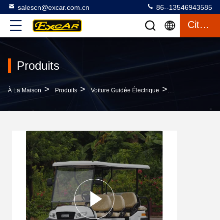
salescn@excar.com.cn
86--13546943585
Citation
Produits
>
>
>
À La Maison
Produits
Voiture Guidée Électrique
EXCAR 8 Places V