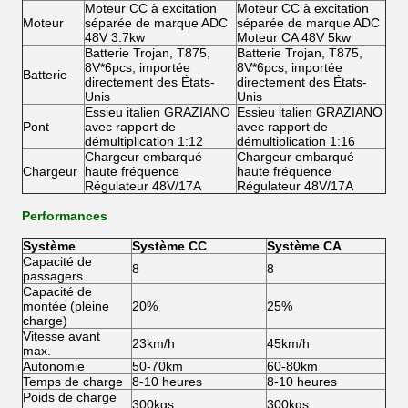
Moteur CC à excitation
Moteur CC à excitation
Moteur
séparée de marque ADC
séparée de marque ADC
48V 3.7kw
Moteur CA 48V 5kw
Batterie Trojan, T875,
Batterie Trojan, T875,
8V*6pcs, importée
8V*6pcs, importée
Batterie
directement des États-
directement des États-
Unis
Unis
Essieu italien GRAZIANO
Essieu italien GRAZIANO
Pont
avec rapport de
avec rapport de
démultiplication 1:12
démultiplication 1:16
Chargeur embarqué
Chargeur embarqué
Chargeur
haute fréquence
haute fréquence
Régulateur 48V/17A
Régulateur 48V/17A
Performances
Système
Système CC
Système CA
Capacité de
8
8
passagers
Capacité de
montée (pleine
20%
25%
charge)
Vitesse avant
23km/h
45km/h
max.
Autonomie
50-70km
60-80km
Temps de charge
8-10 heures
8-10 heures
Poids de charge
300kgs
300kgs