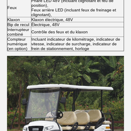
Phare LED 48V (incluant clignotant et feu de
position),
Feux
Feux arrière LED (incluant feux de freinage et
clignotant),
Klaxon
Klaxon électrique, 48V
Bip de recul
Électrique, 48V
Interrupteur
Contrôle des feux et du klaxon
combiné
Compteur
Incluant indicateur de kilométrage, indicateur de
numérique
vitesse, indicateur de surcharge, indicateur de
(en option)
frein de stationnement, horloge