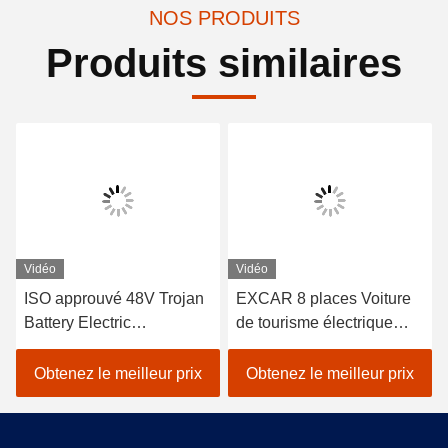
NOS PRODUITS
Produits similaires
Vidéo
Vidéo
ISO approuvé 48V Trojan
EXCAR 8 places Voiture
Battery Electric
de tourisme électrique
Sightseeing Passenger
blanche touristique avec
Car avec contrôleur Curtis
chargeur 17AH, adapté
Obtenez le meilleur prix
Obtenez le meilleur prix
pour un fonctionnement
aux zones urbaines et de
économe en énergie dans
villégiature
les attractions touristiques