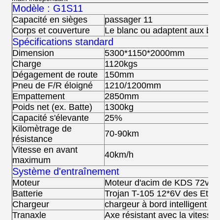
Modèle : G1S11
Capacité en sièges
passager 11
Corps et couverture
Le blanc ou adaptent aux bes
Spécifications standard
Dimension
5300*1150*2000mm
Charge
1120kgs
Dégagement de route
150mm
Pneu de F/R éloigné
1210/1200mm
Empattement
2850mm
Poids net (ex. Batte)
1300kg
Capacité s'élevante
25%
Kilomètrage de
70-90km
résistance
Vitesse en avant
40km/h
maximum
Système d'entraînement
Moteur
Moteur d'acim de KDS 72v 7
Batterie
Trojan T-105 12*6V des Etat
Chargeur
chargeur à bord intelligent d
Tranaxle
Axe résistant avec la vitesse 