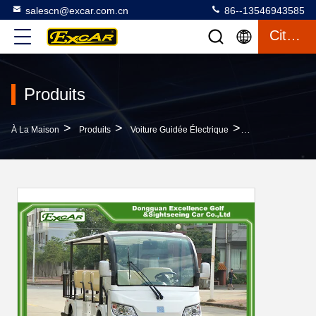
salescn@excar.com.cn
86--13546943585
Citation
Produits
>
>
>
À La Maison
Produits
Voiture Guidée Électrique
Voiture Guidée É