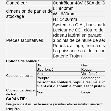
Contrôleur
Contrôleur 48V 350A de Curt
L : 940mm
dimension de panier de
W : 630mm
stockage
H : 1400mm
Système à C.A., haut-parleur
Lecteur de CD, clôture de te
Rideau latéral en parasol,
Pièces facultatives
3 points de ceinture de sécur
Roues d'alliage, frein à disqu
La puissance a aidé la comma
Batterie Trojan
Options de couleur
Blanc
Gris
Bleu-foncé
Rouge
Vert
Vert-foncé
Couleur de corps
Pourpre
Champagne
Ce sont les couleurs populaires, mais votr
client est disponible, fournissent juste la
Couleur de Seat et
Noir
Beige
de toit
GARANTIE :
Une garantie d'an. Les termes de garantie détaillés satisfont envoient
l'enquête.