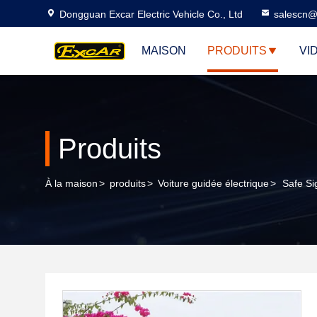
Dongguan Excar Electric Vehicle Co., Ltd
salescn@
MAISON
PRODUITS
VI
Produits
À la maison
>
produits
>
Voiture guidée électrique
>
Safe Si