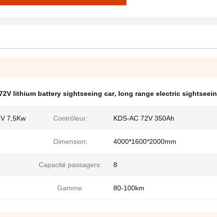
72V lithium battery sightseeing car
,
long range electric sightseei
72V 7,5Kw
Contrôleur:
KDS-AC 72V 350Ah
h
Dimension:
4000*1600*2000mm
Capacité passagers:
8
Gamme:
80-100km