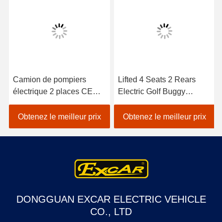
Camion de pompiers
Lifted 4 Seats 2 Rears
électrique 2 places CE
Electric Golf Buggy
homologué avec batterie
Lithium Battery
de cheval de Troie Voiture
Accessories
Obtenez le meilleur prix
Obtenez le meilleur prix
de golf électrique
Customizable
DONGGUAN EXCAR ELECTRIC VEHICLE
CO., LTD