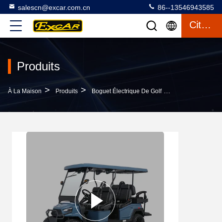
salescn@excar.com.cn
86--13546943585
Citation
Produits
>
>
>
À La Maison
Produits
Boguet Électrique De Golf
Safe & Comfortab