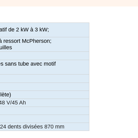
atif de 2 kW à 3 kW;
 à ressort McPherson;
uilles
s sans tube avec motif
lète)
 48 V/45 Ah
0-24 dents divisées 870 mm