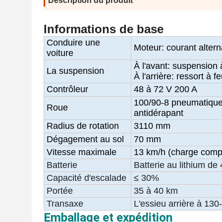
Description du produit
Informations de base
Conduire une
Moteur: courant altern
voiture
À l'avant: suspension
La suspension
À l'arrière: ressort à fe
Contrôleur
48 à 72 V 200 A
100/90-8 pneumatique
Roue
antidérapant
Radius de rotation
3110 mm
Dégagement au sol
70 mm
Vitesse maximale
13 km/h (charge comp
Batterie
Batterie au lithium de
Capacité d'escalade
≤ 30%
Portée
35 à 40 km
Transaxe
L'essieu arrière à 13
Emballage et expédition