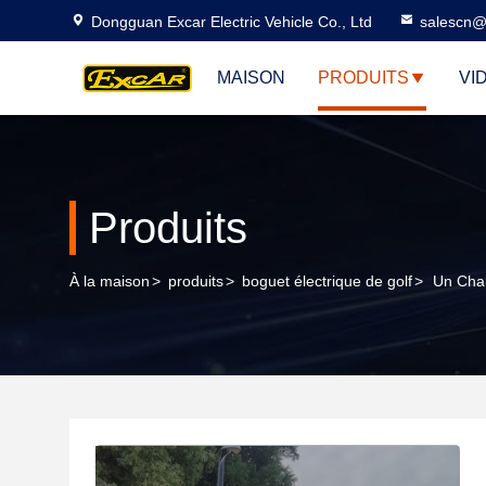
Dongguan Excar Electric Vehicle Co., Ltd
salescn@
MAISON
PRODUITS
VI
Produits
À la maison
>
produits
>
boguet électrique de golf
>
Un Char