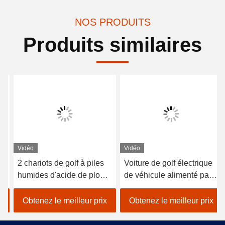
NOS PRODUITS
Produits similaires
Vidéo
Vidéo
2 chariots de golf à piles
Voiture de golf électrique
humides d'acide de plomb
de véhicule alimenté par
de sièges/golf avec des
batterie au lithium 48V
erreurs électrique de
EXCAR A1S6 + 2 blanc
Obtenez le meilleur prix
Obtenez le meilleur prix
voiture