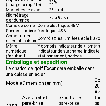
30%
3
(charge complète)
Max. vitesse avant
23 km/h
4
kilométrage
70 à 90 km
8
d'endurance
Corne de corne
Corne électrique, 48 V
Sonnerie arrière
électrique, 48 V
Commutateur
Contrôlez les lumières et le klaxon.
de combinaison
Mètre
Y compris indicateur de kilométrage,
numérique
indicateur de surcharge, indicateur d
(facultatif)
stationnement, horloge
Emballage et expédition
Le chariot de golf Excar sera emballé dans
une caisse en acier.
Cont
Modèle
Dimension (en mm)
20
Avec
Avec toit et
Sans toit et
toit e
pare-brise
pare-brise
pare-