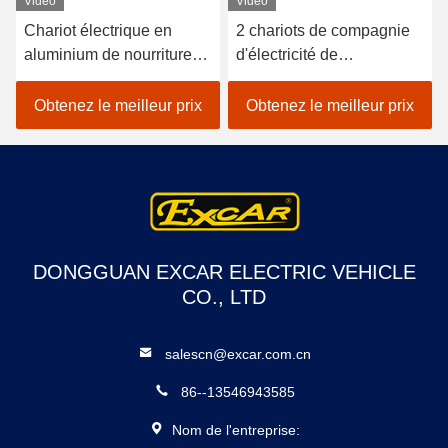
Vidéo
Vidéo
Chariot électrique en
2 chariots de compagnie
aluminium de nourriture
d'électricité de
avec du CE de l'axe
passager/chariot
3.7KW de l'Italie Graziano
électrique de nourriture
Obtenez le meilleur prix
Obtenez le meilleur prix
avec des batteries du
Trojan 48v
DONGGUAN EXCAR ELECTRIC VEHICLE
CO., LTD
salescn@excar.com.cn
86--13546943585
Nom de l'entreprise: