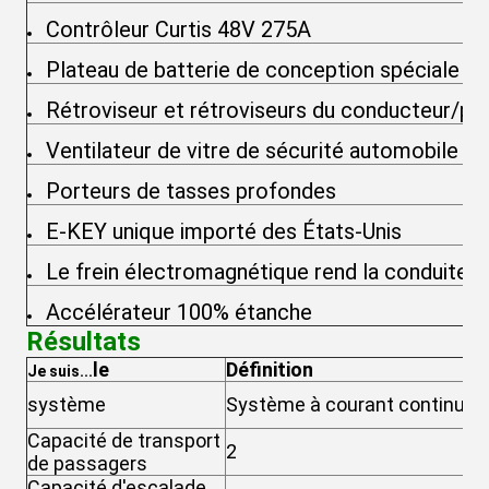
Contrôleur Curtis 48V 275A
Plateau de batterie de conception spéciale
Rétroviseur et rétroviseurs du conducteur/pa
Ventilateur de vitre de sécurité automobile
Porteurs de tasses profondes
E-KEY unique importé des États-Unis
Le frein électromagnétique rend la conduite p
Accélérateur 100% étanche
Résultats
le
Définition
Je suis...
S
système
Système à courant continu
al
Capacité de transport
2
2
de passagers
Capacité d'escalade