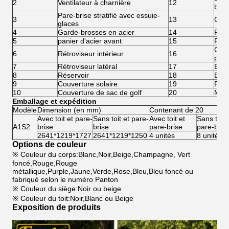
2
Ventilateur à charnière
12
batt
Pare-brise stratifié avec essuie-
3
13
Com
glaces
4
Garde-brosses en acier
14
Fréq
5
panier d'acier avant
15
Fréq
Carl
6
Rétroviseur intérieur
16
pou
7
Rétroviseur latéral
17
Boît
8
Réservoir
18
Bout
9
Couverture solaire
19
Rage
10
Couverture de sac de golf
20
Mach
Emballage et expédition
Modèle
Dimension (en mm)
Contenant de 20
Avec toit et pare-
Sans toit et pare-
Avec toit et
Sans toit 
A1S2
brise
brise
pare-brise
pare-bris
2641*1219*1727
2641*1219*1250
4 unités
8 unités
Options de couleur
※ Couleur du corps:Blanc,Noir,Beige,Champagne, Vert
foncé,Rouge,Rouge
métallique,Purple,Jaune,Verde,Rose,Bleu,Bleu foncé ou
fabriqué selon le numéro Panton
※ Couleur du siège:Noir ou beige
※ Couleur du toit:Noir,Blanc ou Beige
Exposition de produits