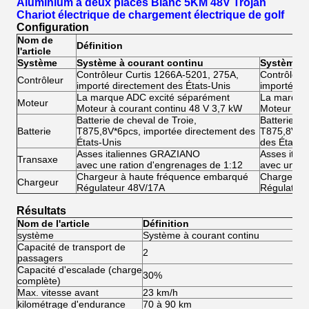
Aluminium à deux places Blanc 5KM 48V Trojan
Chariot électrique de chargement électrique de golf
Configuration
Nom de
Définition
l'article
Système
Système à courant continu
Système à 
Contrôleur Curtis 1266A-5201, 275A,
Contrôleur
Contrôleur
importé directement des États-Unis
importé di
La marque ADC excité séparément
La marque
Moteur
Moteur à courant continu 48 V 3,7 kW
Moteur à co
Batterie de cheval de Troie,
Batterie de
Batterie
T875,8V*6pcs, importée directement des
T875,8V*6p
États-Unis
des États-
Asses italiennes GRAZIANO
Asses ita
Transaxe
avec une ration d'engrenages de 1:12
avec une r
Chargeur à haute fréquence embarqué
Chargeur 
Chargeur
Régulateur 48V/17A
Régulateu
Résultats
Nom de l'article
Définition
système
Système à courant continu
Sy
Capacité de transport de
2
2
passagers
Capacité d'escalade (charge
30%
3
complète)
Max. vitesse avant
23 km/h
45
kilométrage d'endurance
70 à 90 km
80