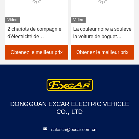
Vidéo
Vidéo
2 chariots de compagnie
La couleur noire a soulevé
d'électricité de
la voiture de boguet
passager/chariot
d'hôtel de passager du
électrique de nourriture
chariot de golf de
Obtenez le meilleur prix
Obtenez le meilleur prix
avec des batteries du
nourriture de boisson 48V
Trojan 48v
2
DONGGUAN EXCAR ELECTRIC VEHICLE
CO., LTD
salescn@excar.com.cn