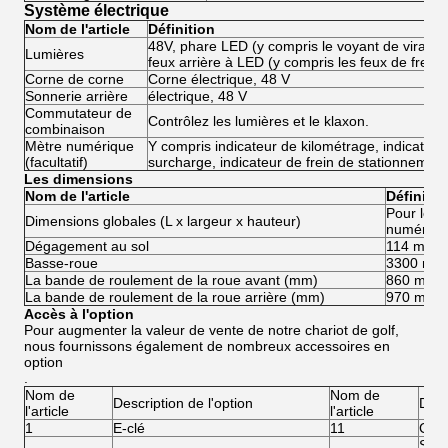
Système électrique
Nom de l'article
Définition
48V, phare LED (y compris le voyant de virage e
Lumières
feux arrière à LED (y compris les feux de freina
Corne de corne
Corne électrique, 48 V
Sonnerie arrière
électrique, 48 V
Commutateur de
Contrôlez les lumières et le klaxon.
combinaison
Mètre numérique
Y compris indicateur de kilométrage, indicateur 
(facultatif)
surcharge, indicateur de frein de stationnement
Les dimensions
Nom de l'article
Définitio
Pour les
Dimensions globales (L x largeur x hauteur)
numériqu
Dégagement au sol
114 mm
Basse-roue
3300 mm
La bande de roulement de la roue avant (mm)
860 mm
La bande de roulement de la roue arrière (mm)
970 mm
Accès à l'option
Pour augmenter la valeur de vente de notre chariot de golf,
nous fournissons également de nombreux accessoires en
option
.
Nom de
Nom de
Description de l'option
Desc
l'article
l'article
1
E-clé
11
Cein
Syst