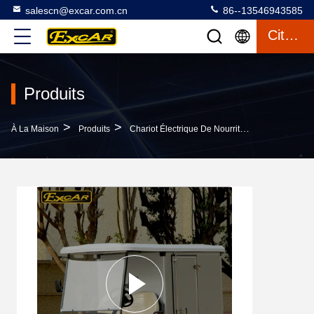
salescn@excar.com.cn
86--13546943585
Citation
Produits
>
>
>
À La Maison
Produits
Chariot Électrique De Nourriture
Chariot De