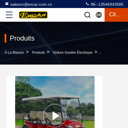
salescn@excar.com.cn
86--13546943585
Citation
Produits
>
>
>
À La Maison
Produits
Voiture Guidée Électrique
Chassis En Acier