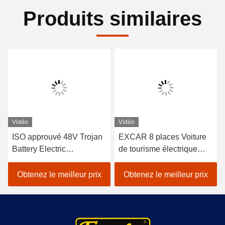
Produits similaires
Vidéo
Vidéo
ISO approuvé 48V Trojan
EXCAR 8 places Voiture
Battery Electric
de tourisme électrique
Sightseeing Passenger
blanche touristique avec
Car avec contrôleur Curtis
chargeur 17AH, adapté
Obtenez le meilleur prix
Obtenez le meilleur prix
pour un fonctionnement
aux zones urbaines et de
économe en énergie dans
villégiature
les attractions touristiques
en plein air