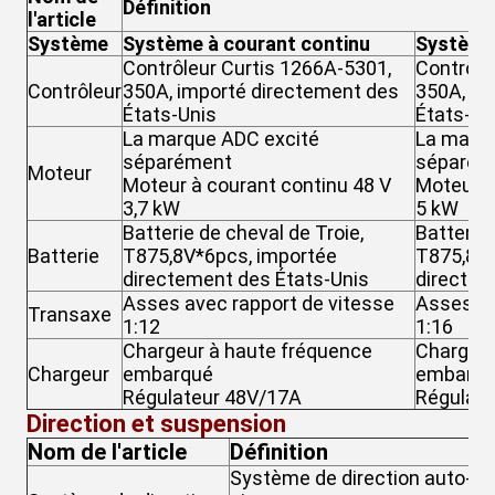
Définition
l'article
Système
Système à courant continu
Système 
Contrôleur Curtis 1266A-5301,
Contrôle
Contrôleur
350A, importé directement des
350A, im
États-Unis
États-Un
La marque ADC excité
La marqu
séparément
séparém
Moteur
Moteur à courant continu 48 V
Moteur à
3,7 kW
5 kW
Batterie de cheval de Troie,
Batterie 
Batterie
T875,8V*6pcs, importée
T875,8V*
directement des États-Unis
directem
Asses avec rapport de vitesse
Asses av
Transaxe
1:12
1:16
Chargeur à haute fréquence
Chargeur
Chargeur
embarqué
embarqu
Régulateur 48V/17A
Régulate
Direction et suspension
Nom de l'article
Définition
Système de direction auto-rég