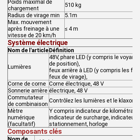
Poids maximal de
510 kg
5
chargement
Radius de virage min
5.1m
5
Max. mouvement
après freinage à une
≤ 4 m
≤
vitesse de 20 km/h
Système électrique
Nom de l'article
Définition
48V, phare LED (y compris le voyant 
de position),
Lumières
feux arrière à LED (y compris les feu
feux de virage),
Corne de corne
Corne électrique, 48 V
Sonnerie arrière
électrique, 48 V
Commutateur
Contrôlez les lumières et le klaxon.
de combinaison
Mètre
Y compris indicateur de kilométrage,
numérique
indicateur de surcharge, indicateur d
(facultatif)
stationnement, horloge
Composants clés
Nom de