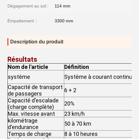
Dégagement au sol::
114 mm
Empattement ::
3300 mm
Description du produit
Résultats
Nom de l'article
Définition
S
système
Système à courant continu
a
Capacité de transport
6 + 2
6
de passagers
Capacité d'escalade
20%
2
(charge complète)
Max. vitesse avant
23 km/h
4
kilométrage
50 à 70 km
6
d'endurance
Temps de charge
8 à 10 heures
8