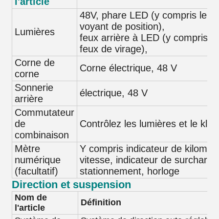
l'article
48V, phare LED (y compris le vo
voyant de position),
Lumières
feux arrière à LED (y compris le
feux de virage),
Corne de
Corne électrique, 48 V
corne
Sonnerie
électrique, 48 V
arrière
Commutateur
de
Contrôlez les lumières et le klax
combinaison
Mètre
Y compris indicateur de kilométr
numérique
vitesse, indicateur de surcharge,
(facultatif)
stationnement, horloge
Direction et suspension
Nom de
Définition
l'article