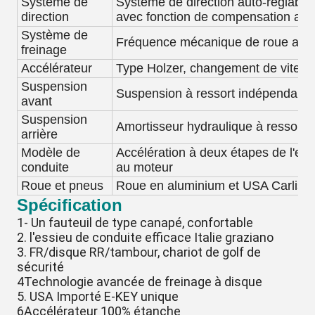
Système de
Système de direction auto-réglable 
direction
avec fonction de compensation au
Système de
Fréquence mécanique de roue arri
freinage
Accélérateur
Type Holzer, changement de vitess
Suspension
Suspension à ressort indépendant
avant
Suspension
Amortisseur hydraulique à ressort 
arrière
Modèle de
Accélération à deux étapes de l'essi
conduite
au moteur
Roue et pneus
Roue en aluminium et USA Carlisle
Spécification
1- Un fauteuil de type canapé, confortable
2. l'essieu de conduite efficace Italie graziano
3. FR/disque RR/tambour, chariot de golf de
sécurité
4Technologie avancée de freinage à disque
5. USA Importé E-KEY unique
6Accélérateur 100% étanche