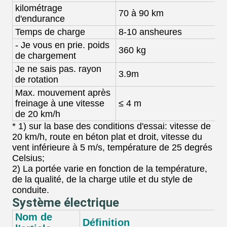
kilométrage
70 à 90 km
8
d'endurance
Temps de charge
8-10 ans
heures
8
- Je vous en prie.
poids
360 kg
3
de chargement
Je ne sais pas.
rayon
3.9m
3
de rotation
Max. mouvement après
freinage à une vitesse
≤ 4 m
≤
de 20 km/h
* 1) sur la base des conditions d'essai: vitesse de
20 km/h, route en béton plat et droit, vitesse du
vent inférieure à 5 m/s, température de 25 degrés
Celsius;
2) La portée varie en fonction de la température,
de la qualité, de la charge utile et du style de
conduite.
Système électrique
Nom de
Définition