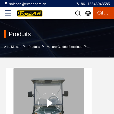
salescn@excar.com.cn
86--13546943585
Citation
Produits
>
>
>
À La Maison
Produits
Voiture Guidée Électrique
Autobus De Nave