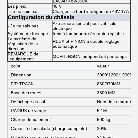
EXCAR 48V/350A
Les piles:
48 V
- Je ne sais pas.
Chargeur à bord intelligent de 48V 17A
Configuration du châssis
Axe arrière spécial pour véhicule
- Je ne sais pas.
électrique
Système de freinage:
frein à tambour arrière auto-réglable
Le système de
RECK et PINION à double réglage
régulation de la
automatique
direction:
REMARQUE de
MCPHERSON indépendant printemps
l'équipement:
point
valeur
Dimension
3900*1200*1900MM
F/R TRACK
860/970MM
Base des roues
3300 MM
Défrichage du sol
Nom de la marque
RADIUS de virage
5.1M
Charge de paiement
500 kg
Capacité d'escalade (charge complète)
20%
Velocité maximale de démarrage
24 km/h