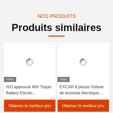
NOS PRODUITS
Produits similaires
Vidéo
Vidéo
ISO approuvé 48V Trojan
EXCAR 8 places Voiture
Battery Electric
de tourisme électrique
Sightseeing Passenger
blanche touristique avec
Car avec contrôleur Curtis
chargeur 17AH, adapté
Obtenez le meilleur prix
Obtenez le meilleur prix
pour un fonctionnement
aux zones urbaines et de