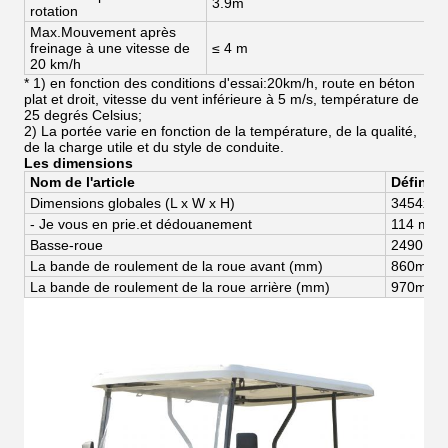
3.9m
3
rotation
Max.Mouvement après
freinage à une vitesse de
≤ 4 m
≤
20 km/h
* 1) en fonction des conditions d'essai:20km/h, route en béton
plat et droit, vitesse du vent inférieure à 5 m/s, température de
25 degrés Celsius;
2) La portée varie en fonction de la température, de la qualité,
de la charge utile et du style de conduite.
Les dimensions
Nom de l'article
Définiti
Dimensions globales (
L x W x H)
3454
x
12
- Je vous en prie.
et dédouanement
114 mm
Basse-roue
2490 m
La bande de roulement de la roue avant (mm)
8
60
mm
La bande de roulement de la roue arrière (mm)
97
0
mm