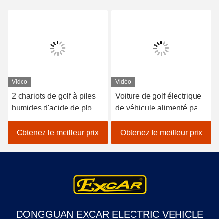
Vidéo
Vidéo
2 chariots de golf à piles
Voiture de golf électrique
humides d'acide de plomb
de véhicule alimenté par
de sièges/golf avec des
batterie au lithium 48V
erreurs électrique de
EXCAR A1S6 + 2 blanc
Obtenez le meilleur prix
Obtenez le meilleur prix
voiture
DONGGUAN EXCAR ELECTRIC VEHICLE