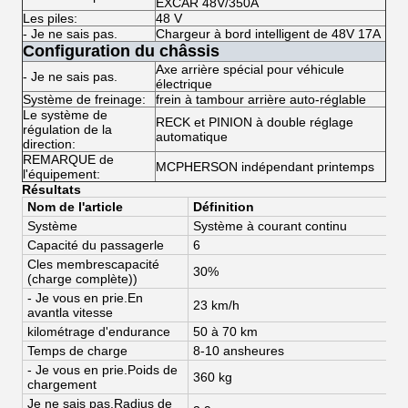
EXCAR 48V/350A
Les piles:
48 V
- Je ne sais pas.
Chargeur à bord intelligent de 48V 17A
Configuration du châssis
Axe arrière spécial pour véhicule
- Je ne sais pas.
électrique
Système de freinage:
frein à tambour arrière auto-réglable
Le système de
RECK et PINION à double réglage
régulation de la
automatique
direction:
REMARQUE de
MCPHERSON indépendant printemps
l'équipement:
Résultats
Nom de l'article
Définition
Système
Système à courant continu
S
Capacité du passager
le
6
6
C
les membres
capacité
30%
(charge complète)
)
- Je vous en prie.
En
23 km/h
4
avant
la vitesse
kilométrage d'endurance
50 à 70 km
6
Temps de charge
8-10 ans
heures
8
- Je vous en prie.
Poids de
360 kg
3
chargement
Je ne sais pas.
Radius de