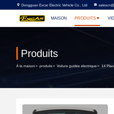
Dongguan Excar Electric Vehicle Co., Ltd
salescn@
MAISON
PRODUITS
VI
Produits
À la maison
>
produits
>
Voiture guidée électrique
>
14 Plac