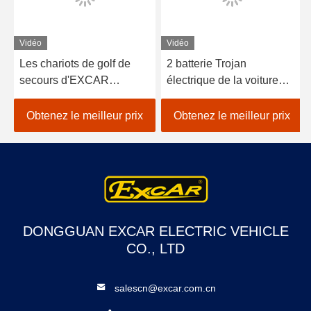
Vidéo
Vidéo
Les chariots de golf de
2 batterie Trojan
secours d'EXCAR
électrique de la voiture
A1H2/EC avec la
3.7KW 48V d'ambulance
cargaison fermée
de Seater avec la boîte de
Obtenez le meilleur prix
Obtenez le meilleur prix
enfoncent le châssis en
cargaison
aluminium
DONGGUAN EXCAR ELECTRIC VEHICLE
CO., LTD
salescn@excar.com.cn