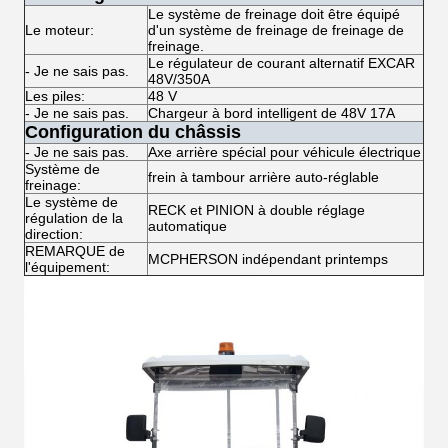
Le système de freinage doit être équipé
Le moteur:
d'un système de freinage de freinage de
freinage.
Le régulateur de courant alternatif EXCAR
- Je ne sais pas.
48V/350A
Les piles:
48 V
- Je ne sais pas.
Chargeur à bord intelligent de 48V 17A
Configuration du châssis
- Je ne sais pas.
Axe arrière spécial pour véhicule électrique
Système de
frein à tambour arrière auto-réglable
freinage:
Le système de
RECK et PINION à double réglage
régulation de la
automatique
direction:
REMARQUE de
MCPHERSON indépendant printemps
l'équipement: