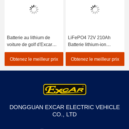
Batterie au lithium de
LiFePO4 72V 210Ah
voiture de golf d'Excar
Batterie lithium-ion
210ah FS de 72 volts
Prismatique pour chariots
approuvée
de golf électriques LSV
Obtenez le meilleur prix
Obtenez le meilleur prix
DONGGUAN EXCAR ELECTRIC VEHICLE
CO., LTD