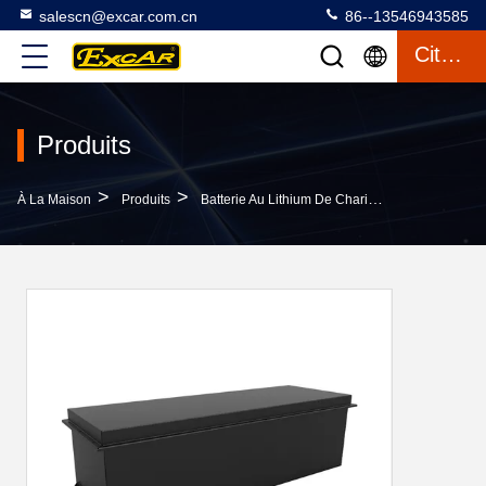
salescn@excar.com.cn
86--13546943585
Citation
Produits
>
>
>
À La Maison
Produits
Batterie Au Lithium De Chariot De Golf
72V 